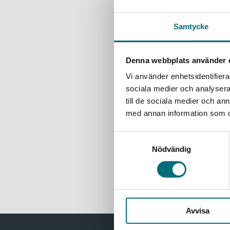
Palmqvist,
Maliks dot
Samtycke
förstår in
160 kr
ink
Denna webbplats använder 
Exkl. moms
Vi använder enhetsidentifierar
sociala medier och analysera 
Löpning
till de sociala medier och a
Palmqvist,
med annan information som du 
Malik har 
Samtyckesval
för att ski
Nödvändig
160 kr
ink
Exkl. moms
Avvisa