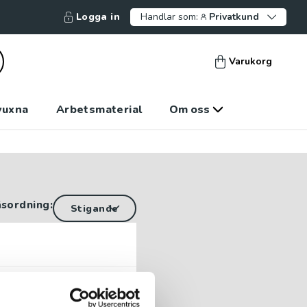
Logga in
Handlar som:
Privatkund
Varukorg
vuxna
Arbetsmaterial
Om oss
äsordning:
del 1 av 2