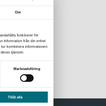
ch hemlighetsfull. Malik
Om
andahålla funktioner för
n information från din enhet
del 2 av 2
 tur kombinera informationen
deras tjänster.
åker ut till sommarstugan
Marknadsföring
Tillåt alla