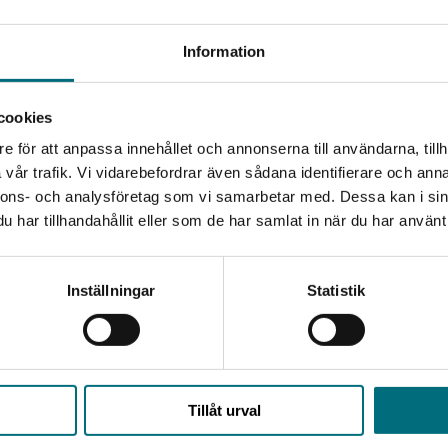
 Martin
ter Dahlia har börjat bete sig konstigt. Hon är trött, irriterad o
Information
te alls vad det är frågan om. Han fö...
l. moms
cookies
: 151 kr
e för att anpassa innehållet och annonserna till användarna, tillh
vår trafik. Vi vidarebefordrar även sådana identifierare och anna
 för äldre herrar
nnons- och analysföretag som vi samarbetar med. Dessa kan i sin
 Martin
har tillhandahållit eller som de har samlat in när du har använt 
just gått i pension och känner sig gammal, grå och ensam. Han 
ngra tankarna. När han sitter och slum...
Inställningar
Statistik
l. moms
: 151 kr
Tillåt urval