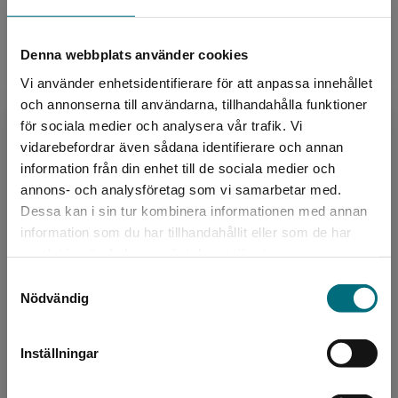
Sidantal:
60
Denna webbplats använder cookies
Köp- och leveransvillkor
Vi använder enhetsidentifierare för att anpassa innehållet
och annonserna till användarna, tillhandahålla funktioner
för sociala medier och analysera vår trafik. Vi
Upphovspersoner
Begränsad fraktregion
vidarebefordrar även sådana identifierare och annan
information från din enhet till de sociala medier och
annons- och analysföretag som vi samarbetar med.
Dessa kan i sin tur kombinera informationen med annan
information som du har tillhandahållit eller som de har
Det verkar som att du besöker
samlat in när du har använt deras tjänster.
nyponochviljaforlag.se via en enhet utanför
Samtyckesval
Sverige. Vi erbjuder inte leveranser utanför
Författare
Nödvändig
Sverige. För att kunna slutföra ett köp måste
Martin Palmqvist
leveransadressen vara i Sverige.
Inställningar
Martin Palmqvist är född 1975 och bor i Ystad.
Kontakta kundservice
Förutom att skriva böcker arbetar Martin även