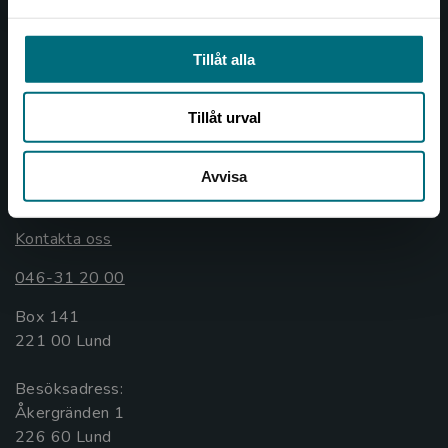
Nypon och Vilja
Tillåt alla
Nypon och Vilja förlag ger ut böcker som väcker läslust
och öppnar dörren till nya världar och möjligheter för
såväl barn som vuxna.
Tillåt urval
Nypon och Vilja förlag är en del av Studentlitteratur.
Avvisa
Kontakta oss
Kontakta oss
046-31 20 00
Box 141
221 00 Lund
Besöksadress:
Åkergränden 1