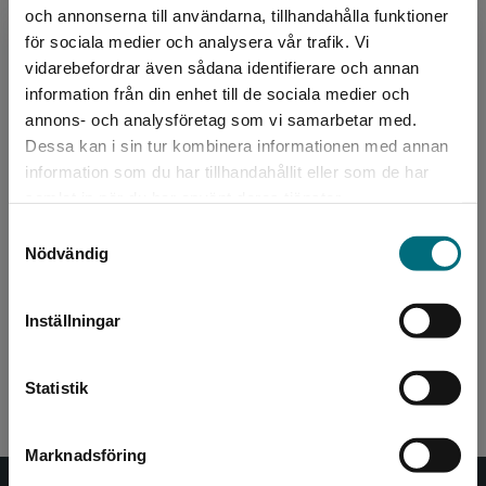
och annonserna till användarna, tillhandahålla funktioner
142 kr
inkl. moms
för sociala medier och analysera vår trafik. Vi
Exkl. moms: 134 kr
Begränsad fraktregion
vidarebefordrar även sådana identifierare och annan
del 3 av 4
information från din enhet till de sociala medier och
annons- och analysföretag som vi samarbetar med.
Dessa kan i sin tur kombinera informationen med annan
Monster på badet
information som du har tillhandahållit eller som de har
THiLO
Det verkar som att du besöker
samlat in när du har använt deras tjänster.
Tvillingarna Nora och Dora fyller år. De ska ha
nyponochviljaforlag.se via en enhet utanför
kalas på Busbadet. Men där busar riktiga
Samtyckesval
Sverige. Vi erbjuder inte leveranser utanför
monster. Monstren måste stoppas innan de
Nödvändig
Sverige. För att kunna slutföra ett köp måste
förstör kalaset. ...
leveransadressen vara i Sverige.
142 kr
inkl. moms
Inställningar
Exkl. moms: 134 kr
Kontakta kundservice
del 4 av 4
Statistik
Marknadsföring
Stäng