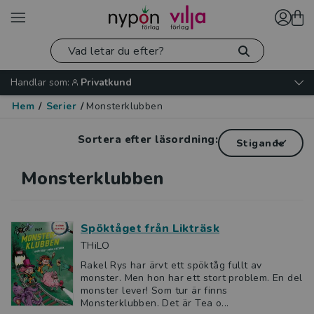
Handlar som:
Privatkund
Hem
/
Serier
/
Monsterklubben
Sortera efter läsordning:
Monsterklubben
Spöktåget från Likträsk
THiLO
Rakel Rys har ärvt ett spöktåg fullt av
monster. Men hon har ett stort problem. En del
monster lever! Som tur är finns
Monsterklubben. Det är Tea o...