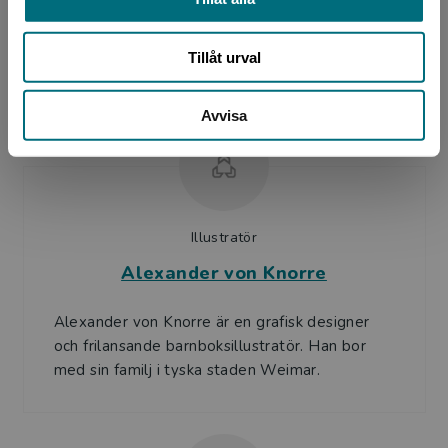
Mellanamerika innan han bosatte sig i tyska
Mainz med fru och fyra barn. Numera skriver
han inte bara böcker utan...
Tillåt urval
Avvisa
Illustratör
Alexander von Knorre
Alexander von Knorre är en grafisk designer
och frilansande barnboksillustratör. Han bor
med sin familj i tyska staden Weimar.