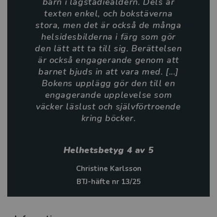
barn i lågstadieåldern. Dels är
nybörjarläsaren ett lättläst läsäventyr utöver det
texten enkel, och bokstäverna
vanliga. Här får fantasin flöda fritt och äventyren kan
stora, men det är också de många
också med fördel bli ett spännande inslag i
helsidesbilderna i färg som gör
klassrummet, där det interaktiva läsandet kan ske i
den lätt att ta till sig. Berättelsen
grupp eller på egen hand. Serien har bland annat
är också engagerande genom att
nominerats till Deutscher Kinderbuchpreis. Spöken i
barnet bjuds in att vara med. [...]
borgen är den andra boken i serien. Tidigare har
Bokens upplägg gör den till en
utgivits Spöktåget från Likträsk.
engagerande upplevelse som
väcker läslust och självförtroende
THiLO upptäckte Afrika, Asien och Mellanamerika
kring böcker.
innan han bosatte sig i tyska Mainz med fru och fyra
barn. Numera skriver han inte bara böcker utan är
också en populär tv-personlighet i tyska
Helhetsbetyg 4 av 5
barnprogram.
Christine Karlsson
BTJ-häfte nr 13/25
Alexander von Knorre är en grafisk designer och
frilansande barnboksillustratör. Han bor med sin familj
i tyska staden Weimar.