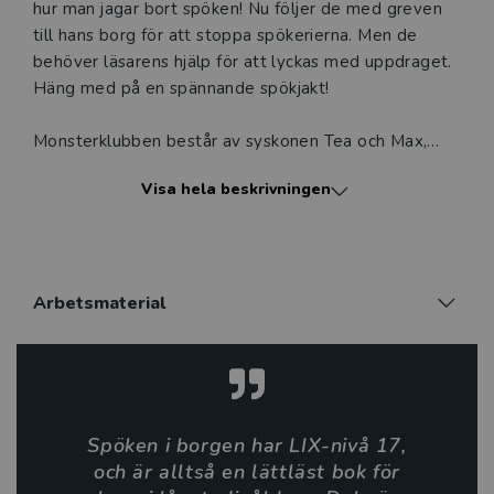
hur man jagar bort spöken! Nu följer de med greven
till hans borg för att stoppa spökerierna. Men de
behöver läsarens hjälp för att lyckas med uppdraget.
Häng med på en spännande spökjakt!
Monsterklubben består av syskonen Tea och Max,
deras farfar och den glupska grisen Sniffe. Farfar har
Visa hela beskrivningen
uppfunnit både monstermobilen och
monsterblåsaren. Inga monster eller spöken kommer
därför undan Monsterklubben. Inga fall är heller för
svåra för dem att lösa.
Arbetsmaterial
Monsterklubben är en ny interaktiv serie för de yngre
läsarna. De humoristiska bilderna ger boken liv och
väcker läslusten. I bilderna finns gåtor att lösa för den
uppmärksamme. Lösningarna kommer sedan på nästa
uppslag.
Spöken i borgen har LIX-nivå 17,
och är alltså en lättläst bok för
Vi på Nypon är glada över att kunna erbjuda