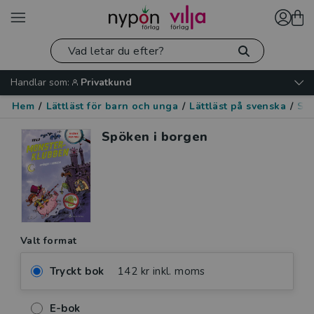
Handlar som:
Privatkund
Hem
/
Lättläst för barn och unga
/
Lättläst på svenska
/
Skr
Spöken i borgen
Valt format
Tryckt bok
142 kr inkl. moms
E-bok