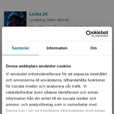
Lucka 24
Lundberg Hahn, Kerstin
Silas får syn på en mörk julkalender med
tomtens onda tvilling. Silas blir helt pirrig, han
bara måste ha den! Bakom luckorna i den
stulna kalender...
Samtycke
Information
Om
147 kr
inkl. moms
Exkl. moms: 139 kr
Denna webbplats använder cookies
Dödens vita rosor
Vi använder enhetsidentifierare för att anpassa innehållet
och annonserna till användarna, tillhandahålla funktioner
Lundberg Hahn, Kerstin
för sociala medier och analysera vår trafik. Vi
Emma har flyttat till en villa på landet med sin
Begränsad fraktregion
pappa. En dag rensar hon ogräs. När hon
vidarebefordrar även sådana identifierare och annan
gräver under rosenbusken ser hon plötsligt
information från din enhet till de sociala medier och
något vitt nere...
annons- och analysföretag som vi samarbetar med.
147 kr
inkl. moms
Dessa kan i sin tur kombinera informationen med annan