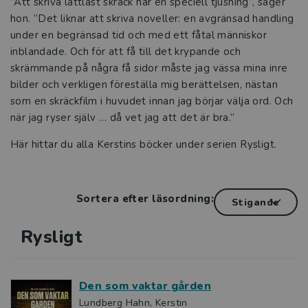
”Att skriva lättläst skräck har en speciell tjusning”, säger
hon. ”Det liknar att skriva noveller: en avgränsad handling
under en begränsad tid och med ett fåtal människor
inblandade. Och för att få till det krypande och
skrämmande på några få sidor måste jag vässa mina inre
bilder och verkligen föreställa mig berättelsen, nästan
som en skräckfilm i huvudet innan jag börjar välja ord. Och
när jag ryser själv … då vet jag att det är bra.”
Här hittar du alla Kerstins böcker under serien Rysligt.
Sortera efter läsordning:
Rysligt
Den som vaktar gården
Lundberg Hahn, Kerstin