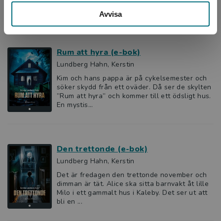
147 kr
inkl. moms
Avvisa
Exkl. moms: 139 kr
Rum att hyra (e-bok)
Lundberg Hahn, Kerstin
Kim och hans pappa är på cykelsemester och
söker skydd från ett oväder. Då ser de skylten
”Rum att hyra” och kommer till ett ödsligt hus.
En mystis...
Den trettonde (e-bok)
Lundberg Hahn, Kerstin
Det är fredagen den trettonde november och
dimman är tät. Alice ska sitta barnvakt åt lille
Milo i ett gammalt hus i Kaleby. Det ser ut att
bli en ...