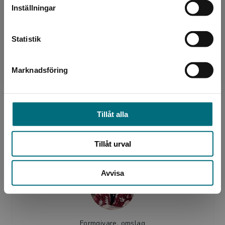
Inställningar
Kontakta kundservice
Statistik
Författare
Marknadsföring
Stäng
Kerstin Lundberg Hahn
Kerstin Lundberg Hahn är född och uppvuxen i
Västerbotten och sedan mitten av 80-talet
Tillåt alla
bosatt i Göteborg. Hon är lärare i grunden och
debuterade år...
Tillåt urval
Avvisa
Formgivare, omslag