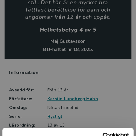
stil...Det här är en mycket bra
år och uppåt. Förlaget uppger svårighetsgraden till 3
lättläst berättelse för barn och
av 6 nypon, lix 17.
ungdomar från 12 år och uppåt.
Maj Gustavsson, BTJ. Helhetsbetyg: 4 av 5.
Helhetsbetyg 4 av 5
Maj Gustavsson
BTJ-häftet nr 18, 2025.
Information
Avsedd för:
Från 13 år
Författare:
Kerstin Lundberg Hahn
Omslag:
Niklas Lindblad
Serie:
Rysligt
Läsordning:
13 av 13
Ämnesområde:
Skräck och rysare