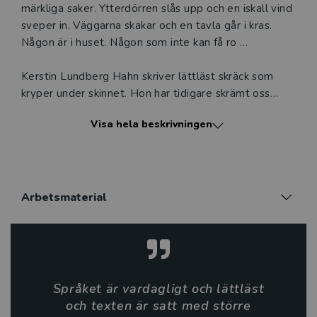
märkliga saker. Ytterdörren slås upp och en iskall vind
sveper in. Väggarna skakar och en tavla går i kras.
Någon är i huset. Någon som inte kan få ro …
Kerstin Lundberg Hahn skriver lättläst skräck som
kryper under skinnet. Hon har tidigare skrämt oss
med levande fettklumpar i avloppet, myllrande
Visa hela beskrivningen
råttor, en önskebrunn där något måste offras och
ödsligt hus som bär på en mörk hemlighet. Nu är hon
tillbaka med sin trettonde skräckberättelse, som
naturligtvis heter Den trettonde. Om en isande ryslig
barnvaktskväll och en mördare som inte får ro.
Arbetsmaterial
Så här skriver BTJ om Den trettonde:
Den trettonde är en lättläst skräckberättelse från
Nypon förlag. … Språket är vardagligt och lättläst och
Språket är vardagligt och lättläst
texten är satt med större stil. … Det här är en mycket
och texten är satt med större
bra lättläst berättelse för barn och ungdomar från 12