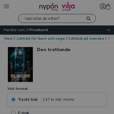
Handlar som:
Privatkund
Hem
/
Lättläst för barn och unga
/
Lättläst på svenska
/
Skr
Den trettonde
Valt format
Tryckt bok
147 kr inkl. moms
E-bok