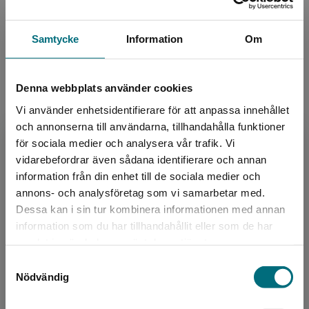
Spöken och monster
Språk:
Svenska
Samtycke
Information
Om
Lättlästnivå:
Nivå 3
LIX:
17
Denna webbplats använder cookies
ISBN:
9789180778404
Utgivningsår:
2025
Vi använder enhetsidentifierare för att anpassa innehållet
och annonserna till användarna, tillhandahålla funktioner
Artikelnummer:
48111-01
för sociala medier och analysera vår trafik. Vi
Upplaga:
Första
Begränsad fraktregion
vidarebefordrar även sådana identifierare och annan
Sidantal:
64
information från din enhet till de sociala medier och
annons- och analysföretag som vi samarbetar med.
Köp- och leveransvillkor
Dessa kan i sin tur kombinera informationen med annan
information som du har tillhandahållit eller som de har
Det verkar som att du besöker
samlat in när du har använt deras tjänster.
nyponochviljaforlag.se via en enhet utanför
Upphovspersoner
Samtyckesval
Sverige. Vi erbjuder inte leveranser utanför
Nödvändig
Sverige. För att kunna slutföra ett köp måste
leveransadressen vara i Sverige.