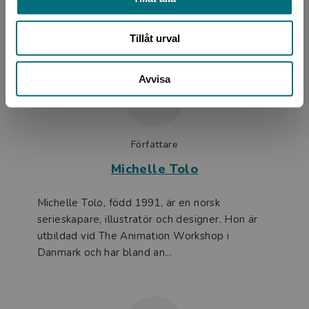
utbildad vid The Animation Workshop i
Danmark och har bland an...
Tillåt urval
Avvisa
Författare
Michelle Tolo
Michelle Tolo, född 1991, är en norsk
serieskapare, illustratör och designer. Hon är
utbildad vid The Animation Workshop i
Danmark och har bland an...