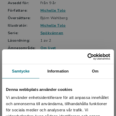
Avsedd för:
Från 9 år
Författare:
Michelle Tolo
Översättare:
Björn Wahlberg
Illustratör:
Michelle Tolo
Serie:
Spökvännen
Läsordning:
1 av 2
Ämnesområde:
Om livet
Vänskap
Serie
Språk:
Svenska
Samtycke
Information
Om
Lättlästnivå:
Nivå 4
LIX:
18
ISBN:
9789180778558
Denna webbplats använder cookies
Utgivningsår:
2025
Vi använder enhetsidentifierare för att anpassa innehållet
och annonserna till användarna, tillhandahålla funktioner
Artikelnummer:
48125-01
för sociala medier och analysera vår trafik. Vi
Upplaga:
Första
Begränsad fraktregion