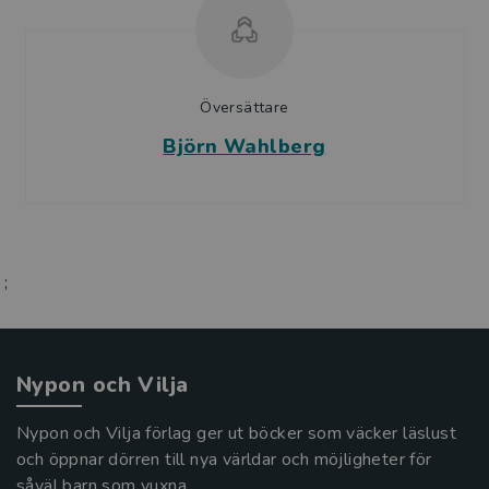
Översättare
Björn Wahlberg
;
Nypon och Vilja
Nypon och Vilja förlag ger ut böcker som väcker läslust
och öppnar dörren till nya världar och möjligheter för
såväl barn som vuxna.