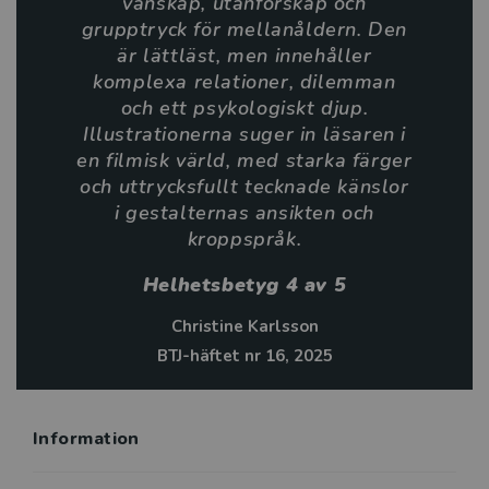
vänskap, utanförskap och
temat vänskap.
grupptryck för mellanåldern. Den
är lättläst, men innehåller
Så här skriver BTJ om Spökvännen - Första mötet:
komplexa relationer, dilemman
och ett psykologiskt djup.
… Spökvännen - Första mötet är en underbar grafisk
Illustrationerna suger in läsaren i
roman om vänskap, utanförskap och grupptryck för
en filmisk värld, med starka färger
mellanåldern. Den är lättläst, med LIX-nivå 18, men
och uttrycksfullt tecknade känslor
innehåller komplexa relationer, dilemman och ett
i gestalternas ansikten och
psykologiskt djup. Illustrationerna suger in läsaren i en
kroppspråk.
filmisk värld, med starka färger och uttrycksfullt
tecknade känslor i gestalternas ansikten och
Helhetsbetyg 4 av 5
kroppspråk. En serieroman i serieklassikern Amuletts
Christine Karlsson
anda. …
BTJ-häftet nr 16, 2025
Christine Karlsson, BTJ. Helhetsbetyg: 4.
Information