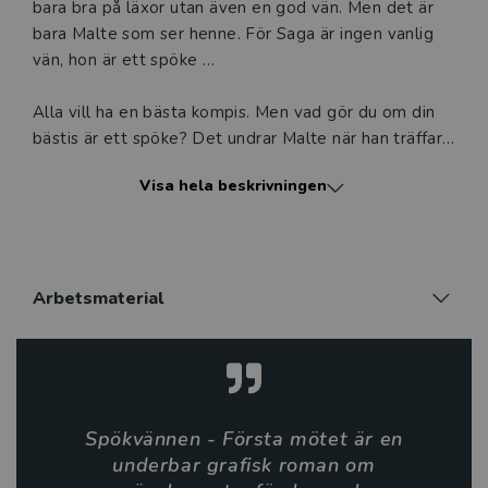
bara bra på läxor utan även en god vän. Men det är
bara Malte som ser henne. För Saga är ingen vanlig
vän, hon är ett spöke …
Alla vill ha en bästa kompis. Men vad gör du om din
bästis är ett spöke? Det undrar Malte när han träffar
Saga. Hon är rolig att vara med, och en mycket bättre
Visa hela beskrivningen
kompis än hans vänner i klassen. Men det är bara
Malte som ser henne. Saga hjälper honom med
läxorna och tillsammans försöker de lösa mysteriet
med den mystiska kattfiguren.
Arbetsmaterial
Spökvännen är en magiskt tecknad serie för
mellanåldern, om mytiska väsen, gamla hemligheter
och nya vänskaper. Serien är perfekt läsning för den i
slukaråldern som gillar spänning och äventyr, men
föredrar serieformatet. Första mötet är del ett i
Spökvännen - Första mötet är en
serien. Boken kan också användas i klassrummet som
underbar grafisk roman om
bredvidläsning, eller som diskussionsunderlag på