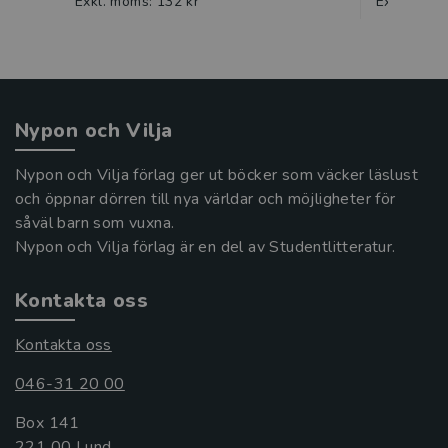
Exkl. moms: 132 kr
Exkl. moms
Nypon och Vilja
Nypon och Vilja förlag ger ut böcker som väcker läslust
och öppnar dörren till nya världar och möjligheter för
såväl barn som vuxna.
Nypon och Vilja förlag är en del av Studentlitteratur.
Kontakta oss
Kontakta oss
046-31 20 00
Box 141
221 00 Lund