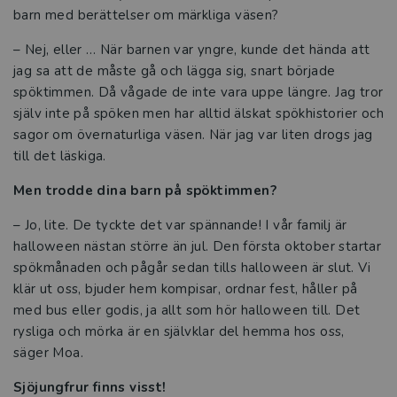
barn med berättelser om märkliga väsen?
– Nej, eller … När barnen var yngre, kunde det hända att
jag sa att de måste gå och lägga sig, snart började
spöktimmen. Då vågade de inte vara uppe längre. Jag tror
själv inte på spöken men har alltid älskat spökhistorier och
sagor om övernaturliga väsen. När jag var liten drogs jag
till det läskiga.
Men trodde dina barn på spöktimmen?
– Jo, lite. De tyckte det var spännande! I vår familj är
halloween nästan större än jul. Den första oktober startar
spökmånaden och pågår sedan tills halloween är slut. Vi
klär ut oss, bjuder hem kompisar, ordnar fest, håller på
med bus eller godis, ja allt som hör halloween till. Det
rysliga och mörka är en självklar del hemma hos oss,
säger Moa.
Sjöjungfrur finns visst!