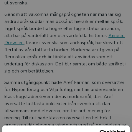
ut svenska.
Genom att välkomna mångspråkigheten när man lär sig
andra språk suddar man också ut hierarkier mellan språk.
Inget språk borde ha högre eller lägre status än andra,
alla bär på värdefullt arv och värdefulla historier.
Annelie
Drewsen
, lärare i svenska som andraspråk, har skrivit ett
flertal av våra lättlästa böcker. Böckerna är utgivna på
flera olika språk och är tänkta att användas som ett
underlag för diskussion. Det blir samtal om både språket i
sig och om berättelsen.
Samma utgångspunkt hade Aref Farman, som översätter
för Nypon förlag och Vilja förlag, när han undervisade en
klass högstadieelever i deras modersmål, dari. Aref
översatte lättlästa boktexter från svenska till dari
tillsammans med eleverna, ord för ord, mening för
mening. Tillslut hade klassen översatt en hel bok. I
processen där eleverna vände och vred på betydelsen av