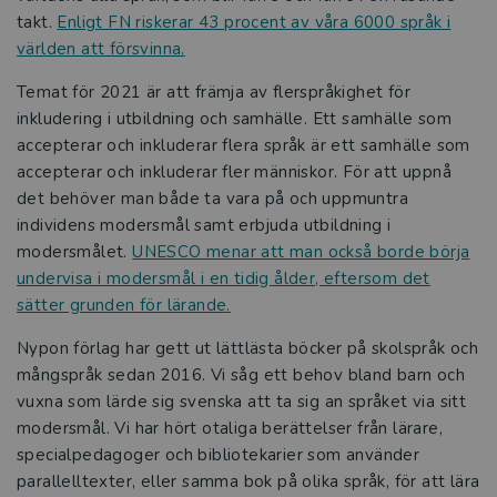
takt.
Enligt FN riskerar 43 procent av våra 6000 språk i
världen att försvinna.
Temat för 2021 är att främja av flerspråkighet för
inkludering i utbildning och samhälle. Ett samhälle som
accepterar och inkluderar flera språk är ett samhälle som
accepterar och inkluderar fler människor. För att uppnå
det behöver man både ta vara på och uppmuntra
individens modersmål samt erbjuda utbildning i
modersmålet.
UNESCO menar att man också borde börja
undervisa i modersmål i en tidig ålder, eftersom det
sätter grunden för lärande.
Nypon förlag har gett ut lättlästa böcker på skolspråk och
mångspråk sedan 2016. Vi såg ett behov bland barn och
vuxna som lärde sig svenska att ta sig an språket via sitt
modersmål. Vi har hört otaliga berättelser från lärare,
specialpedagoger och bibliotekarier som använder
parallelltexter, eller samma bok på olika språk, för att lära