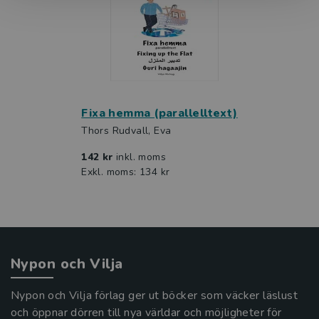
Fixa hemma (parallelltext)
Thors Rudvall, Eva
142 kr
inkl. moms
Exkl. moms: 134 kr
Nypon och Vilja
Nypon och Vilja förlag ger ut böcker som väcker läslust
och öppnar dörren till nya världar och möjligheter för