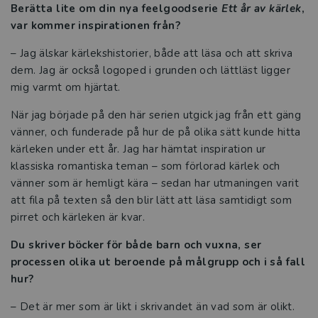
Berätta lite om din nya feelgoodserie
Ett år av kärlek
,
var kommer inspirationen från?
– Jag älskar kärlekshistorier, både att läsa och att skriva
dem. Jag är också logoped i grunden och lättläst ligger
mig varmt om hjärtat.
När jag började på den här serien utgick jag från ett gäng
vänner, och funderade på hur de på olika sätt kunde hitta
kärleken under ett år. Jag har hämtat inspiration ur
klassiska romantiska teman – som förlorad kärlek och
vänner som är hemligt kära – sedan har utmaningen varit
att fila på texten så den blir lätt att läsa samtidigt som
pirret och kärleken är kvar.
Du skriver böcker för både barn och vuxna, ser
processen olika ut beroende på målgrupp och i så fall
hur?
– Det är mer som är likt i skrivandet än vad som är olikt.