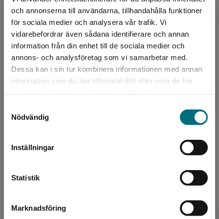
och annonserna till användarna, tillhandahålla funktioner
för sociala medier och analysera vår trafik. Vi
Begränsad fraktregion
vidarebefordrar även sådana identifierare och annan
information från din enhet till de sociala medier och
annons- och analysföretag som vi samarbetar med.
Dessa kan i sin tur kombinera informationen med annan
Fakta om puberteten
information som du har tillhandahållit eller som de har
Chavez Perez, Inti
Det verkar som att du besöker
samlat in när du har använt deras tjänster.
nyponochviljaforlag.se via en enhet utanför
140 kr
inkl. moms
Samtyckesval
Exkl. moms: 132 kr
Sverige. Vi erbjuder inte leveranser utanför
Nödvändig
Sverige. För att kunna slutföra ett köp måste
leveransadressen vara i Sverige.
Inställningar
Kontakta kundservice
Statistik
Marknadsföring
Stäng
Fakta om puberteten (e-bok)