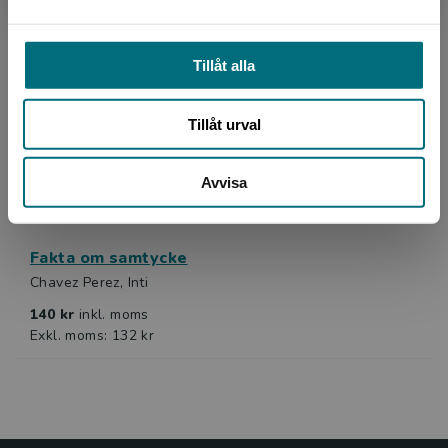
Chavez Perez, Inti
Tillåt alla
Tillåt urval
Avvisa
Fakta om samtycke
Chavez Perez, Inti
140 kr
inkl. moms
Exkl. moms: 132 kr