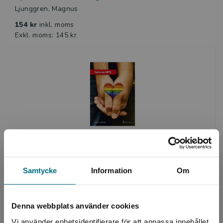
Ljunggren, Magnus
154 kr
inkl. moms
Exkl. moms: 145 kr
Fakta om HBTQ
Lundborg, Linnea
Samtycke
Information
Om
140 kr
inkl. moms
Exkl. moms: 132 kr
Denna webbplats använder cookies
Vi använder enhetsidentifierare för att anpassa innehållet