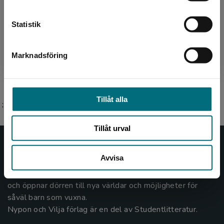
Kontakta kundservice
Eva Mosegaard Amdisen, bosatt utanför Århus
Statistik
i Danmark, är förutom författare också
översättare och redaktör. Hon är en stor
djurälskare och har bla...
Marknadsföring
Stäng
Tillåt alla
;
Tillåt urval
Nypon och Vilja
Avvisa
Nypon och Vilja förlag ger ut böcker som väcker läslust
och öppnar dörren till nya världar och möjligheter för
såväl barn som vuxna.
Nypon och Vilja förlag är en del av Studentlitteratur.