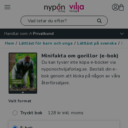
Handlar som:
Privatkund
Hem
/
Lättläst för barn och unga
/
Lättläst på svenska
/
Dju
Minifakta om gorillor (e-bok)
Du kan tyvärr inte köpa e-böcker via
nyponochviljaforlag.se. Beställ din e-
bok genom att klicka på någon av våra
återförsäljare.
Valt format
Tryckt bok
128 kr inkl. moms