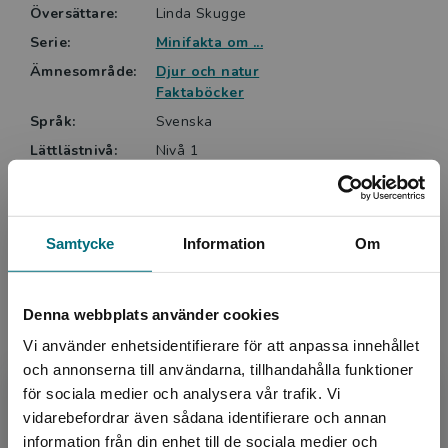
Översättare:
Linda Skugge
Serie:
Minifakta om ...
Ämnesområde:
Djur och natur
Faktaböcker
Språk:
Svenska
Lättlästnivå:
Nivå 1
ISBN:
9789180770224
Utgivningsår:
2024
Artikelnummer:
46433-01
Samtycke
Information
Om
Upplaga:
Första
Sidantal:
28
Denna webbplats använder cookies
Vi använder enhetsidentifierare för att anpassa innehållet
Köp- och leveransvillkor
och annonserna till användarna, tillhandahålla funktioner
för sociala medier och analysera vår trafik. Vi
Begränsad fraktregion
vidarebefordrar även sådana identifierare och annan
Upphovspersoner
information från din enhet till de sociala medier och