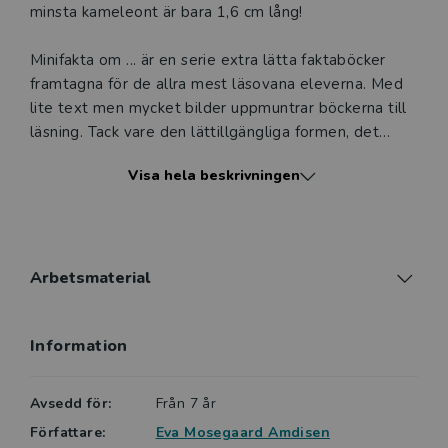
minsta kameleont är bara 1,6 cm lång!
Minifakta om ... är en serie extra lätta faktaböcker
framtagna för de allra mest läsovana eleverna. Med
lite text men mycket bilder uppmuntrar böckerna till
läsning. Tack vare den lättillgängliga formen, det
enkla språket och de intressanta ämnena väcker
Visa hela beskrivningen
böckerna läslust hos såväl yngre som äldre läsare.
Gemensamt är också att de har en
innehållsförteckning och ibland förekommer mycket
enkla diagram, som i en traditionell faktabok. Färg och
form är speciellt framtaget för att locka till vidare
Arbetsmaterial
läsning.
Information
Avsedd för:
Från 7 år
Författare:
Eva Mosegaard Amdisen