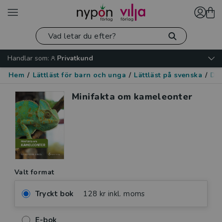
Handlar som:
Privatkund
Hem
/
Lättläst för barn och unga
/
Lättläst på svenska
/
Dju
Minifakta om kameleonter
Valt format
Tryckt bok
128 kr inkl. moms
E-bok