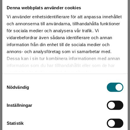
LIX:
10
Denna webbplats använder cookies
ISBN:
9789179870812
Vi använder enhetsidentifierare för att anpassa innehållet
Utgivningsår:
2021
och annonserna till användarna, tillhandahålla funktioner
Artikelnummer:
43673-01
för sociala medier och analysera vår trafik. Vi
Begränsad fraktregion
Upplaga:
Första
vidarebefordrar även sådana identifierare och annan
information från din enhet till de sociala medier och
Sidantal:
40
annons- och analysföretag som vi samarbetar med.
Dessa kan i sin tur kombinera informationen med annan
Köp- och leveransvillkor
information som du har tillhandahållit eller som de har
Det verkar som att du besöker
samlat in när du har använt deras tjänster.
nyponochviljaforlag.se via en enhet utanför
Samtyckesval
Sverige. Vi erbjuder inte leveranser utanför
Upphovspersoner
Nödvändig
Sverige. För att kunna slutföra ett köp måste
leveransadressen vara i Sverige.
Inställningar
Kontakta kundservice
Statistik