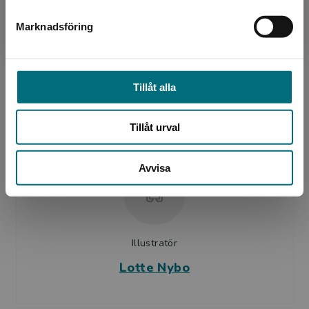
Författare
Marknadsföring
Stäng
Birgitte Bregnedal
Birgitte Bregnedal Den danska författaren
Birgitte Bregnedal debuterade år 2013, med
Tillåt alla
en novell som fick Danska Kulturministeriets
Drengelitteratur...
Tillåt urval
Avvisa
Illustratör
Lotte Nybo