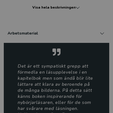
grimma heter. Boken har många härliga illustrationer i
Visa hela beskrivningen
fyrfärg. Den är extra lättläst, och vänder sig till läsare
från 7 år.
Arbetsmaterial
Det är ett sympatiskt grepp att
förmedla en läsupplevelse i en
kapitelbok men som ändå blir lite
lättare att klara av beroende på
de många bilderna. På detta sätt
känns boken inspirerande för
nybörjarläsaren, eller för de som
har svårare med läsningen.