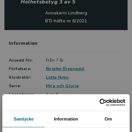
Helhetsbetyg 3 av 5
Annakarin Lindberg
BTJ-häfte nr 6/2021
Information
Avsedd för:
Från 7 år
Författare:
Birgitte Bregnedal
Illustratör:
Lotte Nybo
Serie:
Mira och Gloria
Läsordning:
1 av 5
Ämnesområde:
Djur och natur
Hästar
Språk:
Svenska
Samtycke
Information
Om
Lättlästnivå:
Nivå 2