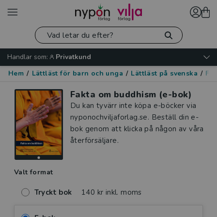
Handlar som:
Privatkund
Hem
/
Lättläst för barn och unga
/
Lättläst på svenska
/
Fak
Fakta om buddhism (e-bok)
Du kan tyvärr inte köpa e-böcker via
nyponochviljaforlag.se. Beställ din e-
bok genom att klicka på någon av våra
återförsäljare.
Valt format
Tryckt bok
140 kr inkl. moms