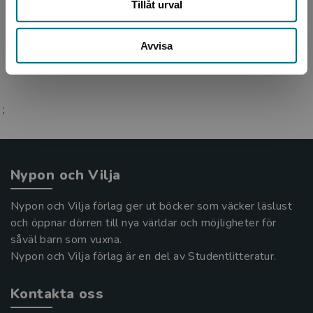
Tillåt urval
dessutom som frilansskribent. Tillsammans
med Annelie Drewsen ...
Avvisa
;
Nypon och Vilja
Nypon och Vilja förlag ger ut böcker som väcker läslust
och öppnar dörren till nya världar och möjligheter för
såväl barn som vuxna.
Nypon och Vilja förlag är en del av Studentlitteratur.
Kontakta oss