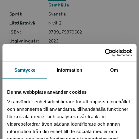
läsning.
Samhälle
Språk:
Svenska
Lättlästnivå:
Nivå 2
ISBN:
9789179879662
Utgivningsår:
2023
Artikelnummer:
44217-EB01
Upplaga:
Första
Samtycke
Information
Om
Upphovspersoner
Denna webbplats använder cookies
Vi använder enhetsidentifierare för att anpassa innehållet
och annonserna till användarna, tillhandahålla funktioner
för sociala medier och analysera vår trafik. Vi
Begränsad fraktregion
vidarebefordrar även sådana identifierare och annan
information från din enhet till de sociala medier och
Författare
annons- och analysföretag som vi samarbetar med.