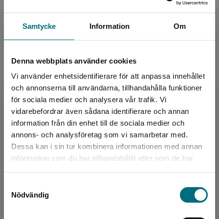
Språk:
Svenska
Samtycke
Information
Om
Lättlästnivå:
Nivå 2
ISBN:
9789179872649
Utgivningsår:
2021
Denna webbplats använder cookies
Artikelnummer:
43841-EB01
Vi använder enhetsidentifierare för att anpassa innehållet
Upplaga:
Första
och annonserna till användarna, tillhandahålla funktioner
Sidantal:
40
för sociala medier och analysera vår trafik. Vi
Begränsad fraktregion
vidarebefordrar även sådana identifierare och annan
information från din enhet till de sociala medier och
annons- och analysföretag som vi samarbetar med.
Upphovspersoner
Dessa kan i sin tur kombinera informationen med annan
information som du har tillhandahållit eller som de har
Det verkar som att du besöker
samlat in när du har använt deras tjänster.
nyponochviljaforlag.se via en enhet utanför
Samtyckesval
Sverige. Vi erbjuder inte leveranser utanför
Nödvändig
Sverige. För att kunna slutföra ett köp måste
leveransadressen vara i Sverige.