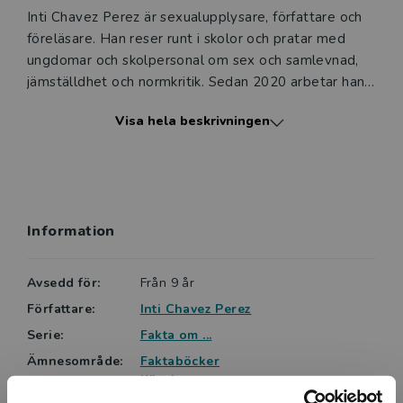
Inti Chavez Perez är sexualupplysare, författare och
föreläsare. Han reser runt i skolor och pratar med
ungdomar och skolpersonal om sex och samlevnad,
jämställdhet och normkritik. Sedan 2020 arbetar han
som utvecklingsledare på Göteborgs stad. På Nypon
Visa hela beskrivningen
och Vilja förlag finns även hans böcker Snacka om
oskulden! samt en lättläst version av Respekt En
sexbok för killar.
Information
Avsedd för:
Från 9 år
Författare:
Inti Chavez Perez
Serie:
Fakta om ...
Ämnesområde:
Faktaböcker
Känslor
Kärlek