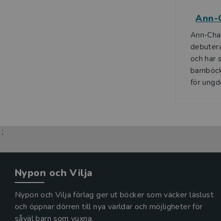
Ann-C
Ann-Cha
debuter
och har s
barnböck
för ungd
;
Nypon och Vilja
Nypon och Vilja förlag ger ut böcker som väcker läslust
och öppnar dörren till nya världar och möjligheter för
såväl barn som vuxna.