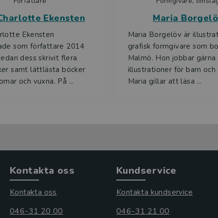
Författare
Formgivare, omsla
harlotte Ekensten
Maria Borgel
rlotte Ekensten
Maria Borgelöv är illustra
ade som författare 2014
grafisk formgivare som bo
edan dess skrivit flera
Malmö. Hon jobbar gärn
er samt lättlästa böcker
illustrationer för barn och
omar och vuxna. På ...
Maria gillar att läsa ...
Kontakta oss
Kundservice
Kontakta oss
Kontakta kundservice
046-31 20 00
046-31 21 00