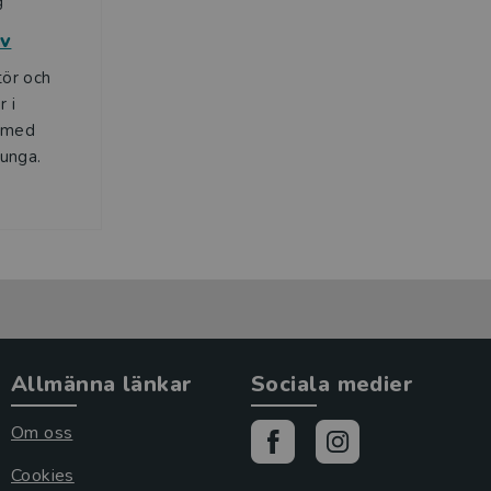
g
öv
tör och
r i
a med
 unga.
Allmänna länkar
Sociala medier
Om oss
Cookies