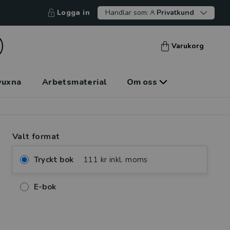
Logga in
Handlar som:
Privatkund
Varukorg
vuxna
Arbetsmaterial
Om oss
Valt format
Tryckt bok
111 kr inkl. moms
E-bok