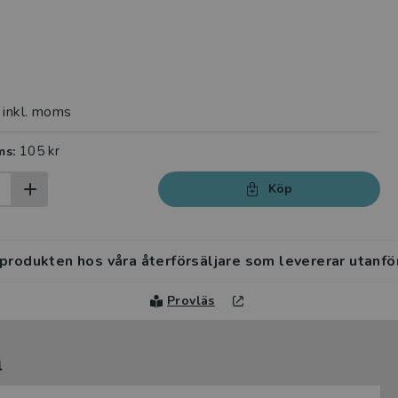
inkl. moms
105 kr
ms:
Köp
 produkten hos våra återförsäljare som levererar utanfö
Provläs
l