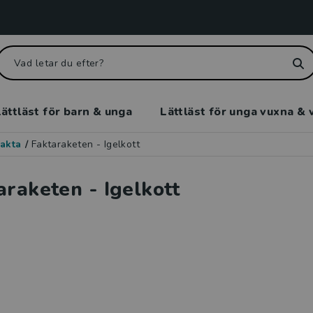
ättläst för barn & unga
Lättläst för unga vuxna & 
akta
/
Faktaraketen - Igelkott
araketen - Igelkott