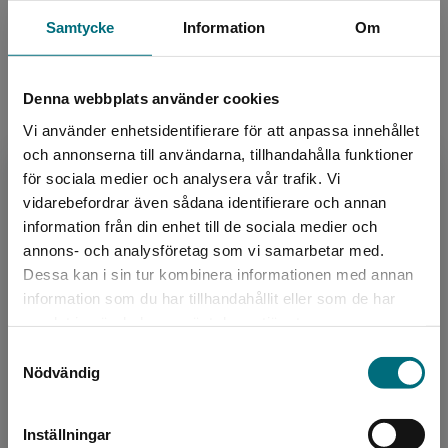
Utgivningsår:
2026
läsglädje för alla, oavsett förutsättningar.
Samtycke
Information
Om
Artikelnummer:
48626-01
Upplaga:
Första
Så här skriver BTJ om Faktaraketen - Trafikregler
Sidantal:
28
Denna webbplats använder cookies
Ann-Charlotte Ekensten har skrivit ett stort antal
Vi använder enhetsidentifierare för att anpassa innehållet
lättlästa böcker, och det märks att hon kan sin sak.
Köp- och leveransvillkor
och annonserna till användarna, tillhandahålla funktioner
Korta meningar, luftigt mellan raderna, viktiga fakta i
för sociala medier och analysera vår trafik. Vi
färgade rutor och tydliga färgfotografier på barn och
Begränsad fraktregion
vidarebefordrar även sådana identifierare och annan
vuxna i trafiken. … En mycket bra introduktion till
Upphovspersoner
information från din enhet till de sociala medier och
trafikvett för de yngre trafikanterna.
annons- och analysföretag som vi samarbetar med.
Dessa kan i sin tur kombinera informationen med annan
Christina Wedenmark, BTJ. Helhetsbetyg: 4 av 5.
information som du har tillhandahållit eller som de har
Det verkar som att du besöker
samlat in när du har använt deras tjänster.
nyponochviljaforlag.se via en enhet utanför
Samtyckesval
Sverige. Vi erbjuder inte leveranser utanför
Nödvändig
Sverige. För att kunna slutföra ett köp måste
Författare
leveransadressen vara i Sverige.
Ann-Charlotte Ekensten
Inställningar