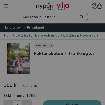
Handlar som:
Privatkund
Hem
/
Lättläst för barn och unga
/
Lättläst på svenska
/
Fak
Kommande
Faktaraketen - Trafikregler
111 kr
inkl. moms
Exkl. moms:
105 kr
Köp