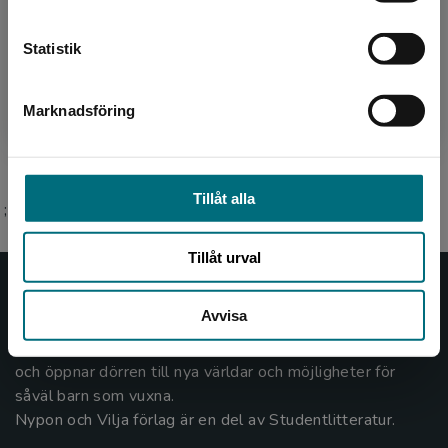
Kontakta kundservice
Ann-Charlotte Ekensten debuterade som
Statistik
författare 2014 och har sedan dess skrivit flera
barnböcker samt lättlästa böcker för ungdomar
och vuxna. På ...
Marknadsföring
Stäng
Tillåt alla
;
Tillåt urval
Nypon och Vilja
Avvisa
Nypon och Vilja förlag ger ut böcker som väcker läslust
och öppnar dörren till nya världar och möjligheter för
såväl barn som vuxna.
Nypon och Vilja förlag är en del av Studentlitteratur.