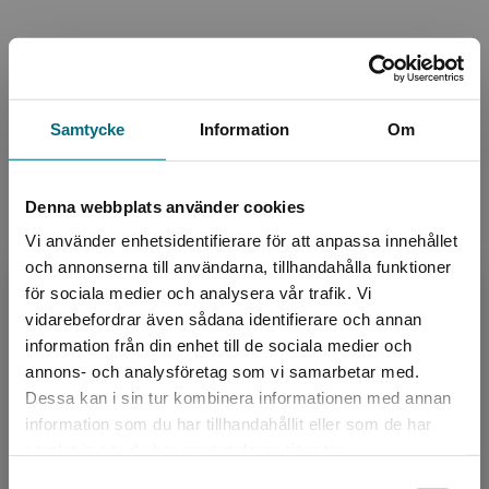
Upphovspersoner
Samtycke
Information
Om
Denna webbplats använder cookies
Vi använder enhetsidentifierare för att anpassa innehållet
Författare
och annonserna till användarna, tillhandahålla funktioner
Moa Candil
för sociala medier och analysera vår trafik. Vi
Begränsad fraktregion
vidarebefordrar även sådana identifierare och annan
Moa Candil är utbildad journalist och jobbade i
information från din enhet till de sociala medier och
många år på den lättlästa nyhetstidningen 8
annons- och analysföretag som vi samarbetar med.
Sidor. Hon har därefter skrivit en rad lätta
Dessa kan i sin tur kombinera informationen med annan
faktaböcke...
information som du har tillhandahållit eller som de har
Det verkar som att du besöker
samlat in när du har använt deras tjänster.
nyponochviljaforlag.se via en enhet utanför
Samtyckesval