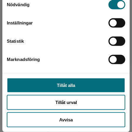
Sverige. Vi erbjuder inte leveranser utanför
Nödvändig
Sverige. För att kunna slutföra ett köp måste
leveransadressen vara i Sverige.
Inställningar
Kontakta kundservice
Författare
Statistik
Bengt Fredrikson
Bengt Fredrikson är författare och journalist.
Marknadsföring
Stäng
Han har skrivit lättlästa böcker om allt ifrån
Sveriges historia till Einstein och vann
Bokjuryns fö...
Tillåt alla
Tillåt urval
Avvisa