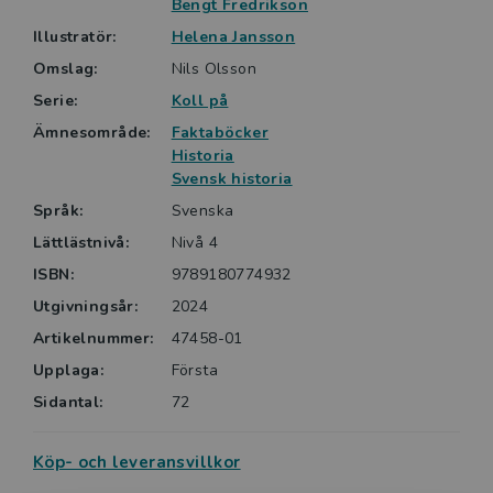
Bengt Fredrikson
Illustratör:
Helena Jansson
Omslag:
Nils Olsson
Serie:
Koll på
Ämnesområde:
Faktaböcker
Historia
Svensk historia
Språk:
Svenska
Lättlästnivå:
Nivå 4
ISBN:
9789180774932
Utgivningsår:
2024
Artikelnummer:
47458-01
Upplaga:
Första
Sidantal:
72
Köp- och leveransvillkor