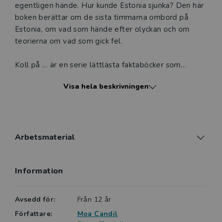
egentligen hände. Hur kunde Estonia sjunka? Den här
boken berättar om de sista timmarna ombord på
Estonia, om vad som hände efter olyckan och om
teorierna om vad som gick fel.
Koll på … är en serie lättlästa faktaböcker som
presenterar olika ämnen ur ett populärvetenskapligt
Visa hela beskrivningen
perspektiv. Böckerna är rikligt illustrerade i färg och
svartvitt. Svåra ord förklaras i marginalen, faktarutor
ger extra information. Innehållsförteckning och
register gör det lätt att hitta.
Arbetsmaterial
Boken är skriven av Moa Candil och Bengt Fredrikson
som tidigare gett ut böcker om Anna Lind och
Information
Drottning Elizabeth II i serien Ett liv. De har också
skrivit om Förintelsen och Israel- och
Palestinakonflikten i serien Vilja veta på Vilja förlag.
Avsedd för:
Från 12 år
De har båda lång erfarenhet av att skriva lättlästa
Författare:
Moa Candil
böcker.