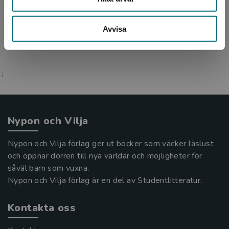
Per Østergaard
Avvisa
;
Nypon och Vilja
Nypon och Vilja förlag ger ut böcker som väcker läslust
och öppnar dörren till nya världar och möjligheter för
såväl barn som vuxna.
Nypon och Vilja förlag är en del av Studentlitteratur.
Kontakta oss