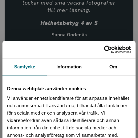
lockar med sina vackra fotografier
till mer läsning.
Helhetsbetyg 4 av 5
Sanna Godenäs
BTJ-häfte nr 14/25
Information
Samtycke
Information
Om
Avsedd för:
Från 7 år
Denna webbplats använder cookies
Författare:
Per Østergaard
Vi använder enhetsidentifierare för att anpassa innehållet
Serie:
Minifakta om ...
och annonserna till användarna, tillhandahålla funktioner
Ämnesområde:
Djur och natur
för sociala medier och analysera vår trafik. Vi
Faktaböcker
Begränsad fraktregion
vidarebefordrar även sådana identifierare och annan
Språk:
Svenska
information från din enhet till de sociala medier och
annons- och analysföretag som vi samarbetar med.
Lättlästnivå:
Nivå 1