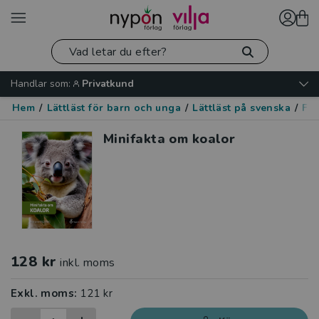
Handlar som:
Privatkund
Hem
/
Lättläst för barn och unga
/
Lättläst på svenska
/
Fak
Minifakta om koalor
128 kr
inkl. moms
Exkl. moms:
121 kr