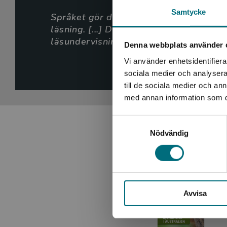
Samtycke
Språket gör det enkelt och lätt att lä
läsning. [...] Den här pedagogiska bok
läsundervisningen i skolan.
Helhetsbet
Denna webbplats använder 
Maj-Brit
Vi använder enhetsidentifierar
sociala medier och analysera 
BTJ-häfte
till de sociala medier och a
med annan information som du 
Samtyckesval
Nödvändig
Avvisa