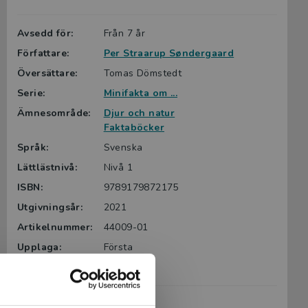
Avsedd för:
Från 7 år
Författare:
Per Straarup Søndergaard
Översättare:
Tomas Dömstedt
Serie:
Minifakta om ...
Ämnesområde:
Djur och natur
Faktaböcker
Språk:
Svenska
Lättlästnivå:
Nivå 1
ISBN:
9789179872175
Utgivningsår:
2021
Artikelnummer:
44009-01
Upplaga:
Första
Sidantal:
28
Köp- och leveransvillkor