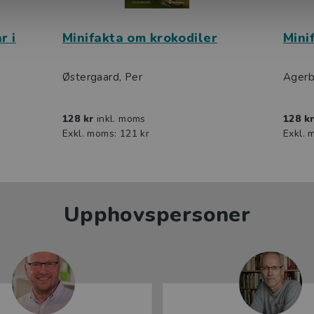
r i
Minifakta om krokodiler
Mini
Østergaard, Per
Agerb
128 kr
inkl. moms
128 k
Exkl. moms: 121 kr
Exkl. 
Upphovspersoner