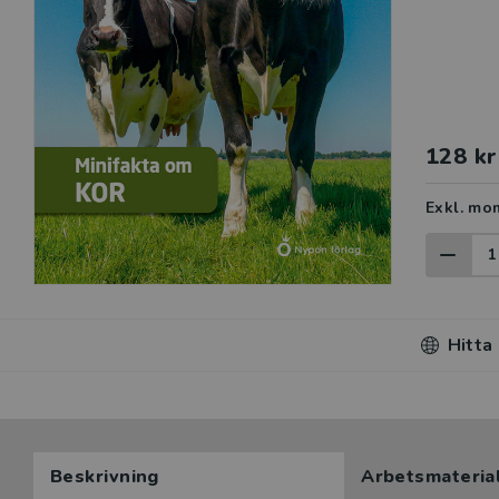
128 kr
Exkl. mo
Hitta
Beskrivning
Arbetsmateria