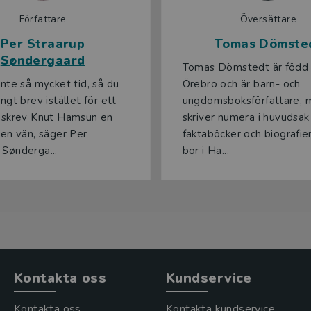
Författare
Översättare
Per Straarup
Tomas Dömste
Søndergaard
Tomas Dömstedt är född 
inte så mycket tid, så du
Örebro och är barn- och
ångt brev istället för ett
ungdomsboksförfattare, 
å skrev Knut Hamsun en
skriver numera i huvudsak
l en vän, säger Per
faktaböcker och biografie
 Sønderga...
bor i Ha...
Kontakta oss
Kundservice
Kontakta oss
Kontakta kundservice