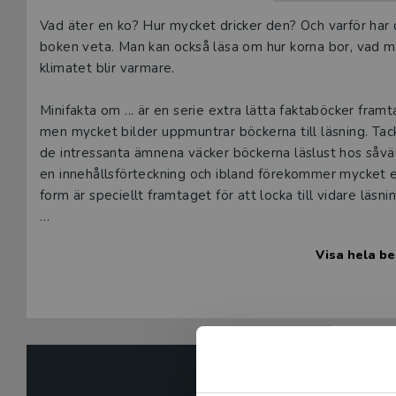
Beskrivning
Vad äter en ko? Hur mycket dricker den? Och varför ha
boken veta. Man kan också läsa om hur korna bor, vad m
klimatet blir varmare.
Minifakta om ... är en serie extra lätta faktaböcker fram
men mycket bilder uppmuntrar böckerna till läsning. Tack
de intressanta ämnena väcker böckerna läslust hos såvä
en innehållsförteckning och ibland förekommer mycket en
form är speciellt framtaget för att locka till vidare läsnin
Per Straarup Søndergaard är en dansk författare som skri
Visa hela be
Flera av hans böcker finns utgivna på Nypon förlag.
Boken finns även som e-bok och som digital ljudbok.