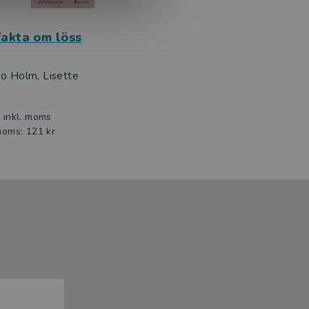
fakta om löss
o Holm, Lisette
r
inkl. moms
moms: 121 kr