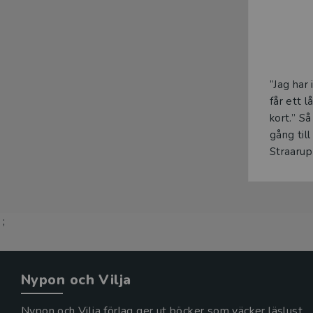
”Jag har 
får ett l
kort.” S
gång til
Straarup
;
Nypon och Vilja
Nypon och Vilja förlag ger ut böcker som väcker läslust