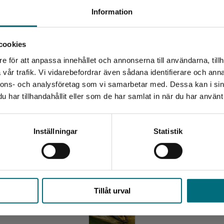
Begränsad fraktregion
Information
sa själv för de som kommit igång med sin
en om kor kan med fördel användas i
yg 4 av 5
cookies
t Claesson
e för att anpassa innehållet och annonserna till användarna, tillh
Det verkar som att du besöker nyponochviljaforlag.se via
vår trafik. Vi vidarebefordrar även sådana identifierare och anna
 nr 19/2021
en enhet utanför Sverige. Vi erbjuder inte leveranser
nnons- och analysföretag som vi samarbetar med. Dessa kan i sin
utanför Sverige. För att kunna slutföra ett köp måste
har tillhandahållit eller som de har samlat in när du har använt 
leveransadressen vara i Sverige.
Relaterat
Kontakta kundservice
Inställningar
Statistik
Stäng
Tillåt urval