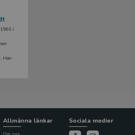
dt
1960 i
men
r. Han
Allmänna länkar
Sociala medier
Om oss