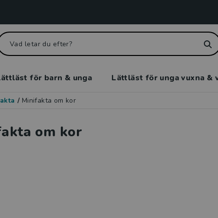
ättläst för barn & unga
Lättläst för unga vuxna & 
akta
/
Minifakta om kor
fakta om kor