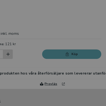
inkl. moms
121 kr
ms:
Köp
 produkten hos våra återförsäljare som levererar utanfö
Provläs
l