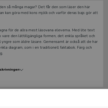
r den så många magar? Det får den som läser den här
an kan göra med kons mjölk och varför deras bajs gör att
tagna för de allra mest läsovana eleverna. Med lite text
 vare den lättillgängliga formen, det enkla språket och
l yngre som äldre läsare. Gemensamt är också att de har
kla diagram, som i en traditionell faktabok. Färg och
g.
vit ett stort antal lättlästa böcker för barn och unga.
skrivningen