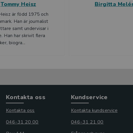
Tommy Heisz
Birgitta Melé
eisz är född 1975 och
nmark. Han är journalist
attare samt undervisar i
. Han har skrivit flera
er, biogra...
Kontakta oss
Kundservice
Kontakta oss
Kontakta kundservice
046-31 20 00
046-31 21 00