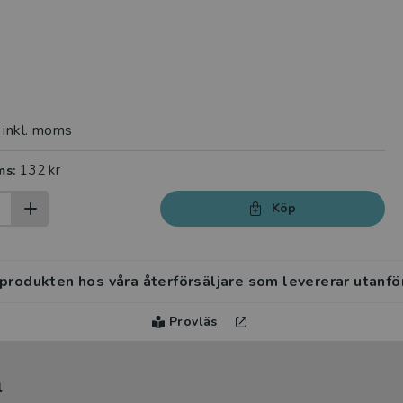
inkl. moms
132 kr
ms:
Köp
 produkten hos våra återförsäljare som levererar utanfö
Provläs
l