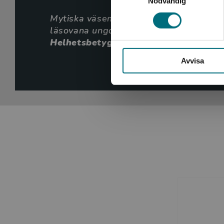
Nödvändig
Mytiska väsen – Vampyrer är en läsvärd,
Gemensamt är också att de har en innehållsförteckning
läsovana ungdomar om folktrons blods
traditionell faktabok. Färg och form är speciellt framtaget
Helhetsbetyg 4 av 5
Författaren Tommy Heisz har skrivit flera lättlästa böcke
Avvisa
Eva B
BTJ-häfte
Mytiska väsen - Vampyrer ingår i Nypons serie Mytiska 
Boken finns även som e-bok och som digital ljudbok.