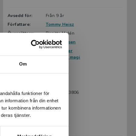
Avsedd för:
Från 9 år
Författare:
Tommy Heisz
Översättare:
Birgitta Melén
Serie:
Mytiska väsen
Ämnesområde:
Faktaböcker
Häxor och magi
Om
Språk:
Svenska
Lättlästnivå:
Nivå 2
LIX:
28
ISBN:
9789179873806
andahålla funktioner för
n information från din enhet
Utgivningsår:
2021
 tur kombinera informationen
Artikelnummer:
44241-01
deras tjänster.
Upplaga:
Första
Sidantal:
40