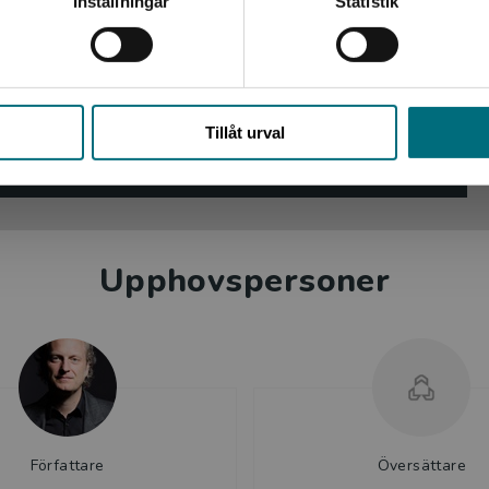
Inställningar
Statistik
 saklig, lättläst bok – utmärkt för
 och ibland förekommer mycket enkla diagram, som i en
ugande varelser!
 för att locka till vidare läsning.
Stäng
r för barn.
Tillåt urval
järlund
 nr 17/2021
väsen.
Upphovspersoner
Författare
Översättare