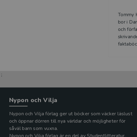
Tommy H
bor i Da
och förf
skrivande
faktaböck
;
Nypon och Vilja
Nypon och Vilja förlag ger ut böcker som väcker läslust
och öppnar dörren till nya världar och möjligheter för
såväl barn som vuxna.
Nypon och Vilja förlag är en del av Studentlitteratur.