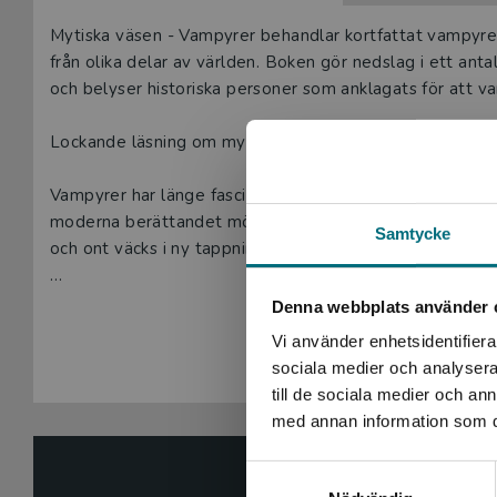
Beskrivning
Mytiska väsen - Vampyrer behandlar kortfattat vampyrer
från olika delar av världen. Boken gör nedslag i ett anta
och belyser historiska personer som anklagats för att v
Lockande läsning om mytiska väsen.
Vampyrer har länge fascinerat människor. I flera kulturer
moderna berättandet möter man dem i filmer, datorspel
Samtycke
och ont väcks i ny tappning.
Troligtvis möter barnen dessa väsen genom de berättelse
Denna webbplats använder 
Visa hela be
också läsa en bok om vampyrer kan ge en bättre förståels
Vi använder enhetsidentifierar
olika kulturer. Kunskapen gör i sin tur barnen bättre rus
sociala medier och analysera 
andra sammanhang.
till de sociala medier och a
med annan information som du 
Nypons lättlästa faktaböcker är framtagna för de mest 
uppmuntrar böckerna till läsning. Tack vare den lättillg
Samtyckesval
ämnena väcker böckerna läslust hos såväl yngre som äld