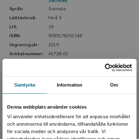
Språk:
Svenska
Lättlästnivå:
Nivå 5
LIX:
19
ISBN:
9789178251148
Utgivningsår:
2019
Artikelnummer:
41728-01
Upplaga:
Första
Sidantal:
112
Samtycke
Information
Om
Köp- och leveransvillkor
Denna webbplats använder cookies
Upphovspersoner
Vi använder enhetsidentifierare för att anpassa innehållet
och annonserna till användarna, tillhandahålla funktioner
för sociala medier och analysera vår trafik. Vi
Begränsad fraktregion
vidarebefordrar även sådana identifierare och annan