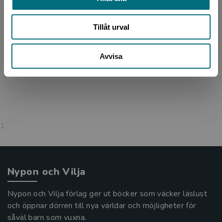
Niklas Lindblad
Tillåt urval
Niklas Lindblad är född 1965 och har arbetat
med grafisk form i över 35 år. De senaste 20
Avvisa
åren har han varit specialiserad på böcker och
bokomslag ...
;
Nypon och Vilja
Nypon och Vilja förlag ger ut böcker som väcker läslust
och öppnar dörren till nya världar och möjligheter för
såväl barn som vuxna.