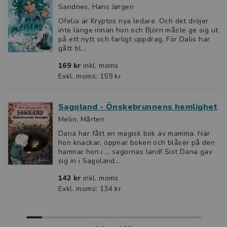
Sandnes, Hans Jørgen
Ofelia är Kryptos nya ledare. Och det dröjer
inte länge innan hon och Björn måste ge sig ut
på ett nytt och farligt uppdrag. För Dalis har
gått til...
169 kr
inkl. moms
Exkl. moms: 159 kr
Sagoland - Önskebrunnens hemlighet
Melin, Mårten
Dana har fått en magisk bok av mamma. När
hon knackar, öppnar boken och blåser på den
hamnar hon i … sagornas land! Sist Dana gav
sig in i Sagoland...
142 kr
inkl. moms
Exkl. moms: 134 kr