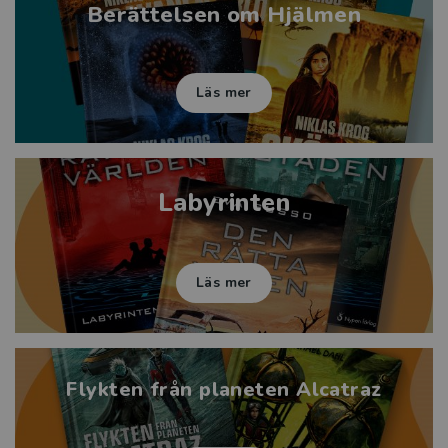
Berättelsen om Hjälmen
Läs mer
Labyrinten
Läs mer
Flykten från planeten Alcatraz