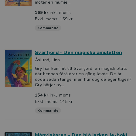
möter en mumie...
169 kr
inkl. moms
Exkl. moms: 159 kr
Kommande
Svartjord - Den magiska amuletten
Åslund, Linn
Gry har kommit till Svartjord, en magisk plats
där hennes föräldrar en gång levde. De är
döda sedan länge, men hur dog de egentligen?
Gry börjar ny...
154 kr
inkl. moms
Exkl. moms: 145 kr
Kommande
Månviskaren - Den blå jackan (e-bok)