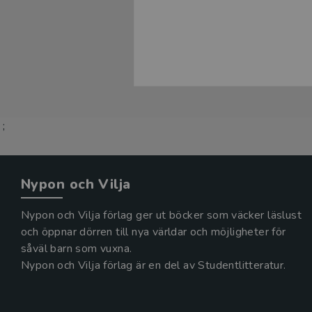
;
Nypon och Vilja
Nypon och Vilja förlag ger ut böcker som väcker läslust
och öppnar dörren till nya världar och möjligheter för
såväl barn som vuxna.
Nypon och Vilja förlag är en del av Studentlitteratur.