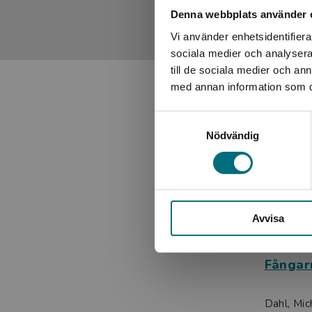
Denna webbplats använder 
Författaren Michael Dahl har också skrivit över 200 bar
Vi använder enhetsidentifierar
hans fantasyserier skriven för de som har läs- och skrivs
sociala medier och analysera 
skriver föreläser han på skolor, bibliotek och konferense
till de sociala medier och a
Star Trek och Star Wars.
med annan information som du 
Boken finns även som e-bok och som digital ljudbok.
Samtyckesval
Nödvändig
Avvisa
Fångarn
Dahl, Mic