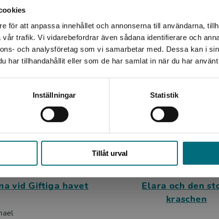
cookies
n- och ungdomsböcker, flera av dem är prisbelönta. En av
e för att anpassa innehållet och annonserna till användarna, tillh
Det verkar som att du besöker nyponochviljaforlag.se via
vårigheter tillhör de mest lästa i hela USA. När han inte
vår trafik. Vi vidarebefordrar även sådana identifierare och anna
en enhet utanför Sverige. Vi erbjuder inte leveranser
r. Michael bor i ett spökhus i Minneapolis, USA. Han älskar
nnons- och analysföretag som vi samarbetar med. Dessa kan i sin
utanför Sverige. För att kunna slutföra ett köp måste
Relaterat
har tillhandahållit eller som de har samlat in när du har använt 
leveransadressen vara i Sverige.
Kontakta kundservice
Inställningar
Statistik
Stäng
Tillåt urval
a vid Giftiga havet
Elara och den st
kraschen
hael