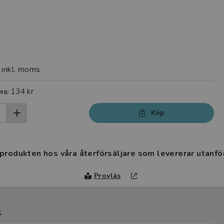
inkl. moms
134 kr
ms:
Köp
 produkten hos våra återförsäljare som levererar utanfö
Provläs
l