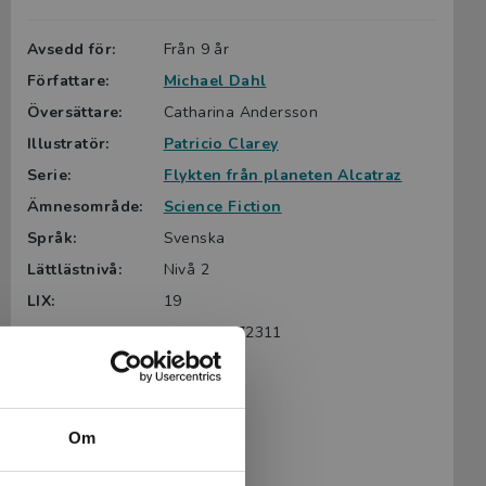
Avsedd för:
Från 9 år
Författare:
Michael Dahl
Översättare:
Catharina Andersson
Illustratör:
Patricio Clarey
Serie:
Flykten från planeten Alcatraz
Ämnesområde:
Science Fiction
Språk:
Svenska
Lättlästnivå:
Nivå 2
LIX:
19
ISBN:
9789179872311
Utgivningsår:
2021
Artikelnummer:
44007-01
Upplaga:
Första
Om
Sidantal:
44