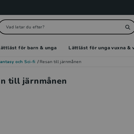
ättläst för barn & unga
Lättläst för unga vuxna & 
antasy och Sci-fi
/
Resan till järnmånen
n till järnmånen