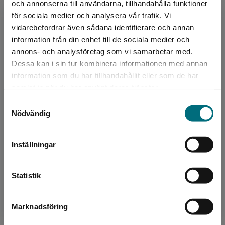
och annonserna till användarna, tillhandahålla funktioner
Upphovspersoner
för sociala medier och analysera vår trafik. Vi
Begränsad fraktregion
vidarebefordrar även sådana identifierare och annan
information från din enhet till de sociala medier och
annons- och analysföretag som vi samarbetar med.
Dessa kan i sin tur kombinera informationen med annan
information som du har tillhandahållit eller som de har
Det verkar som att du besöker
samlat in när du har använt deras tjänster.
nyponochviljaforlag.se via en enhet utanför
Författare
Samtyckesval
Sverige. Vi erbjuder inte leveranser utanför
Nödvändig
Sverige. För att kunna slutföra ett köp måste
Mårten Melin
leveransadressen vara i Sverige.
Mårten Melin debuterade 2003 och har sedan
Inställningar
Kontakta kundservice
dess gett ut över hundra barn- och
ungdomsböcker. Förutom att skriva böcker gör
Statistik
Mårten författarbesök i ...
Marknadsföring
Stäng