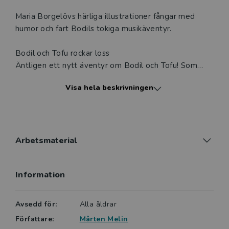
Maria Borgelövs härliga illustrationer fångar med
humor och fart Bodils tokiga musikäventyr.
Bodil och Tofu rockar loss
Äntligen ett nytt äventyr om Bodil och Tofu! Som
vanligt är det en tokig och fartfylld historia, med ett
Visa hela beskrivningen
oväntat slut. Bodil har köpt en elgitarr och provar att
spela. Men oj, vad det låter! Strax ringer en sur
granne på dörren …
Sagt om Bodil sportar:
Arbetsmaterial
Mycket dialog och ett vardagligt språk fullt av humor
och härliga bilder. [---] Bodil sportar är en lättläst,
Information
rolig bok för nybörjarna.
Agneta Warheim, BTJ
Avsedd för:
Alla åldrar
Författare:
Mårten Melin