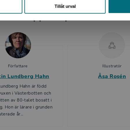
Tillåt urval
Upphovspersoner
Författare
Illustratör
tin Lundberg Hahn
Åsa Rosén
Lundberg Hahn är född
uxen i Västerbotten och
tten av 80-talet bosatt i
. Hon är lärare i grunden
terade år...