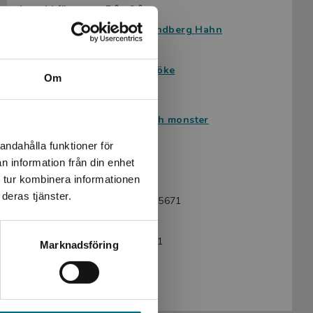
Avsedd för:
Från 9 år
Författare:
Kerstin Lundberg Hahn
Illustratör:
Åsa Rosén
Serie:
Fröken Spöke
Om
Ämnesområde:
Humor
Spänning
Spöken och monster
Språk:
Svenska
andahålla funktioner för
Lättlästnivå:
Nivå 3
n information från din enhet
 tur kombinera informationen
LIX:
13
deras tjänster.
ISBN:
9789175675671
Utgivningsår:
2016
Artikelnummer:
41518-EB01
Marknadsföring
Upplaga:
Första
Sidantal:
64