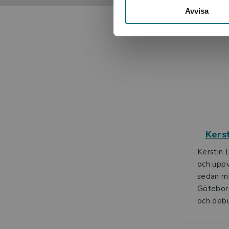
Avvisa
Kers
Kerstin 
och uppv
sedan mi
Göteborg
och debu