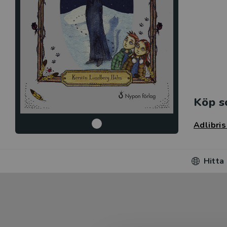
Köp s
Adlibri
Hitta