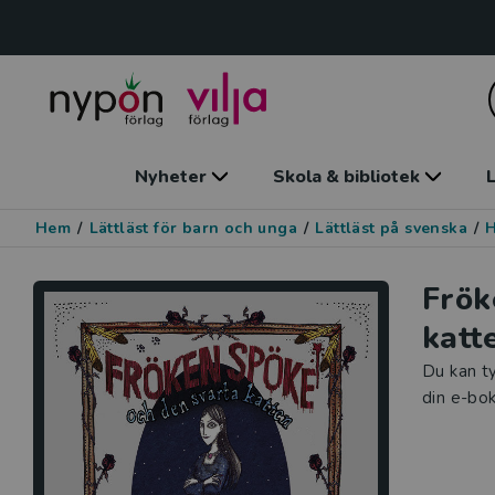
Nyheter
Skola & bibliotek
L
Hem
/
Lättläst för barn och unga
/
Lättläst på svenska
/
Frök
katt
Du kan ty
din e-bok