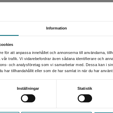
Begränsad fraktregion
Information
cookies
e för att anpassa innehållet och annonserna till användarna, tillh
Det verkar som att du besöker nyponochviljaforlag.se via
vår trafik. Vi vidarebefordrar även sådana identifierare och anna
en enhet utanför Sverige. Vi erbjuder inte leveranser
nnons- och analysföretag som vi samarbetar med. Dessa kan i sin
utanför Sverige. För att kunna slutföra ett köp måste
har tillhandahållit eller som de har samlat in när du har använt 
leveransadressen vara i Sverige.
Kontakta kundservice
Inställningar
Statistik
Stäng