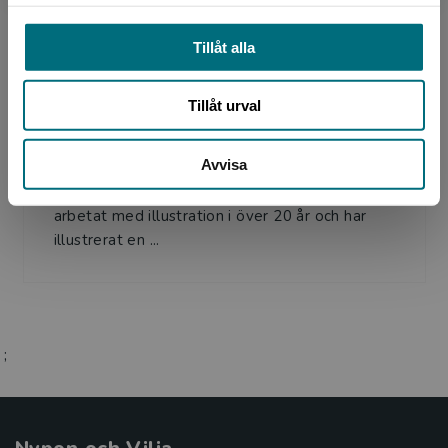
Tillåt alla
Illustratör
Tillåt urval
Maria Källström
Avvisa
Maria Källström är en illustratör och grafisk
formgivare som bor i Stockholm. Hon har
arbetat med illustration i över 20 år och har
illustrerat en ...
;