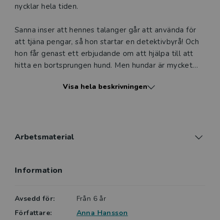
nycklar hela tiden.
Sanna inser att hennes talanger går att använda för
att tjäna pengar, så hon startar en detektivbyrå! Och
hon får genast ett erbjudande om att hjälpa till att
hitta en bortsprungen hund. Men hundar är mycket
svårare än nycklar att hantera. Och snart behöver
Visa hela beskrivningen
Sanna ta hand om stulna kanelbullar, trasiga bord och
hon får ett dopp i fontänen.
Detta är den fjärde boken om den klämkäcka Sanna.
Knasigt och humoristiskt blir det när hon tar sig an
Arbetsmaterial
något - inte kan man väl vara bäst på allt!
Information
Avsedd för:
Från 6 år
Författare:
Anna Hansson