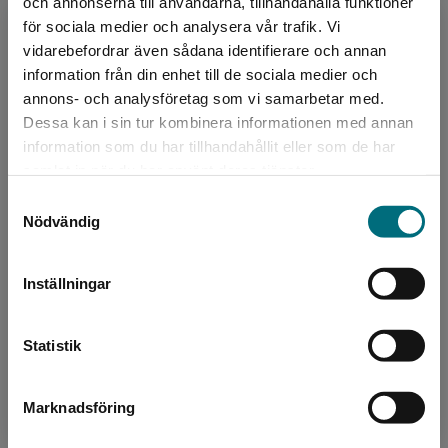
och annonserna till användarna, tillhandahålla funktioner
Upphovspersoner
för sociala medier och analysera vår trafik. Vi
Begränsad fraktregion
vidarebefordrar även sådana identifierare och annan
information från din enhet till de sociala medier och
annons- och analysföretag som vi samarbetar med.
Dessa kan i sin tur kombinera informationen med annan
information som du har tillhandahållit eller som de har
Det verkar som att du besöker
samlat in när du har använt deras tjänster.
nyponochviljaforlag.se via en enhet utanför
Författare
Samtyckesval
Sverige. Vi erbjuder inte leveranser utanför
Nödvändig
Anna Hansson
Sverige. För att kunna slutföra ett köp måste
leveransadressen vara i Sverige.
Anna Hansson Anna Hansson har sedan
Inställningar
debuten år 2012 skrivit både barn- och
Kontakta kundservice
ungdomsböcker samt noveller för vuxna. Innan
Statistik
debuten arbetade hon som l...
Marknadsföring
Stäng