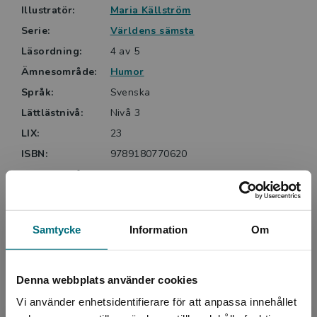
Illustratör:
Maria Källström
Serie:
Världens sämsta
Läsordning:
4 av 5
Ämnesområde:
Humor
Språk:
Svenska
Lättlästnivå:
Nivå 3
LIX:
23
ISBN:
9789180770620
Utgivningsår:
2023
Artikelnummer:
46967-01
Upplaga:
Första
Samtycke
Information
Om
Sidantal:
48
Köp- och leveransvillkor
Denna webbplats använder cookies
Vi använder enhetsidentifierare för att anpassa innehållet