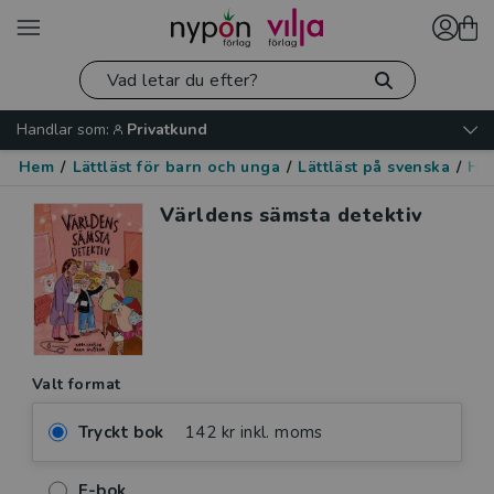
Handlar som:
Privatkund
Hem
/
Lättläst för barn och unga
/
Lättläst på svenska
/
Hu
Världens sämsta detektiv
Valt format
Tryckt bok
142 kr inkl. moms
E-bok