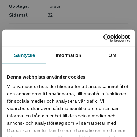
Upplaga:
Första
individernas ögon, och rycker tag i läsaren. Texten på
varje sida består av vardagliga ord, lätta att ta till sig
Sidantal:
32
i sammanhanget och enkla att läsa.
Köp- och leveransvillkor
Eva E:Son Fransson, BTJ
Samtycke
Information
Om
Upphovspersoner
Denna webbplats använder cookies
Vi använder enhetsidentifierare för att anpassa innehållet
och annonserna till användarna, tillhandahålla funktioner
för sociala medier och analysera vår trafik. Vi
Begränsad fraktregion
vidarebefordrar även sådana identifierare och annan
Författare
information från din enhet till de sociala medier och
Linda Ågren
annons- och analysföretag som vi samarbetar med.
Dessa kan i sin tur kombinera informationen med annan
Linda Ågren debuterade som författare och