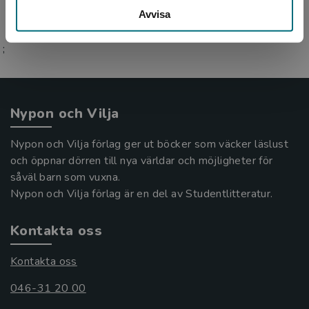
Avvisa
;
Nypon och Vilja
Nypon och Vilja förlag ger ut böcker som väcker läslust
och öppnar dörren till nya världar och möjligheter för
såväl barn som vuxna.
Nypon och Vilja förlag är en del av Studentlitteratur.
Kontakta oss
Kontakta oss
046-31 20 00