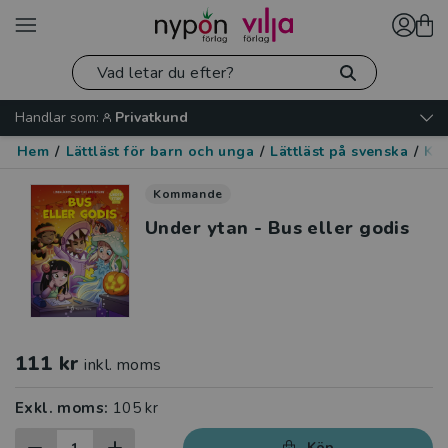
Handlar som:
Privatkund
Hem
/
Lättläst för barn och unga
/
Lättläst på svenska
/
Kär
Kommande
Under ytan - Bus eller godis
111 kr
inkl. moms
Exkl. moms:
105 kr
Köp