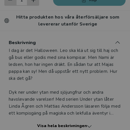
Hitta produkten hos våra återförsäljare som
levererar utanför Sverige
Beskrivning
Beskrivning
I dag är det Halloween. Leo ska klä ut sig till haj och
gå bus eller godis med sina kompisar. Men Nami är
ledsen, hon har ingen dräkt. En sådan tur att Majas
pappa kan sy! Men då uppstår ett nytt problem. Hur
ska det gå?
Dyk ner under ytan med sjöjungfrur och andra
havslevande varelser! Med serien Under ytan låter
Linda Ågren och Mattias Andersson läsaren följa med
ett kompisgäng på magiska och lekfulla äventyr i
havets djup. De gör helt vanliga saker, ja livet där
Visa hela beskrivningen
nere tycks vara som det ovan ytan. Eller?