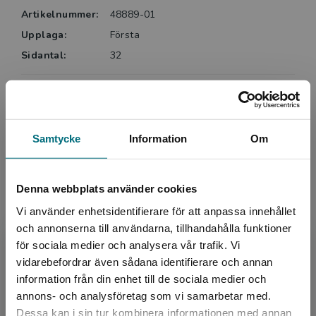
Artikelnummer:
48889-01
varje sida består av vardagliga ord, lätta att ta till sig
i sammanhanget och enkla att läsa.
Upplaga:
Första
Sidantal:
32
Eva E:Son Fransson, BTJ.
Köp- och leveransvillkor
Samtycke
Information
Om
Upphovspersoner
Denna webbplats använder cookies
Vi använder enhetsidentifierare för att anpassa innehållet
och annonserna till användarna, tillhandahålla funktioner
för sociala medier och analysera vår trafik. Vi
Begränsad fraktregion
vidarebefordrar även sådana identifierare och annan
Författare
information från din enhet till de sociala medier och
annons- och analysföretag som vi samarbetar med.
Linda Ågren
Dessa kan i sin tur kombinera informationen med annan