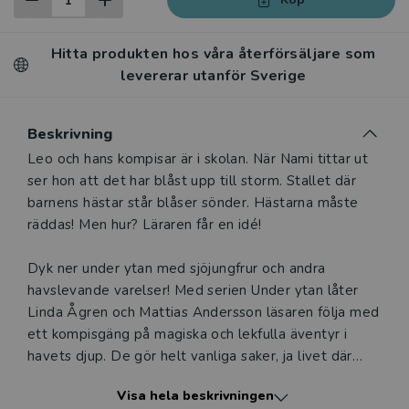
Hitta produkten hos våra återförsäljare som
levererar utanför Sverige
Beskrivning
Beskrivning
Leo och hans kompisar är i skolan. När Nami tittar ut
ser hon att det har blåst upp till storm. Stallet där
barnens hästar står blåser sönder. Hästarna måste
räddas! Men hur? Läraren får en idé!
Dyk ner under ytan med sjöjungfrur och andra
havslevande varelser! Med serien Under ytan låter
Linda Ågren och Mattias Andersson läsaren följa med
ett kompisgäng på magiska och lekfulla äventyr i
havets djup. De gör helt vanliga saker, ja livet där
nere tycks vara som det ovan ytan. Eller?
Visa hela beskrivningen