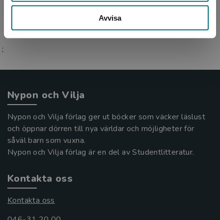
Avvisa
;
Nypon och Vilja
Nypon och Vilja förlag ger ut böcker som väcker läslust
och öppnar dörren till nya världar och möjligheter för
såväl barn som vuxna.
Nypon och Vilja förlag är en del av Studentlitteratur.
Kontakta oss
Kontakta oss
046-31 20 00