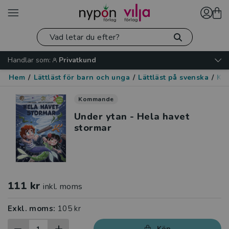
Handlar som:
Privatkund
Hem
/
Lättläst för barn och unga
/
Lättläst på svenska
/
Kär
Kommande
Under ytan - Hela havet
stormar
111 kr
inkl. moms
Exkl. moms:
105 kr
Köp