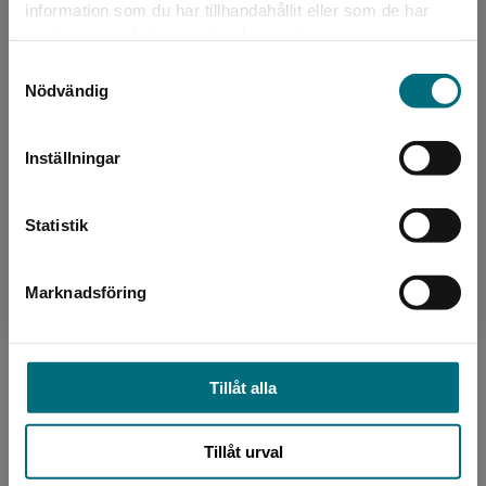
information som du har tillhandahållit eller som de har
Det verkar som att du besöker
samlat in när du har använt deras tjänster.
nyponochviljaforlag.se via en enhet utanför
Samtyckesval
Sverige. Vi erbjuder inte leveranser utanför
Nödvändig
Sverige. För att kunna slutföra ett köp måste
leveransadressen vara i Sverige.
Formgivare, omslag
Inställningar
Kontakta kundservice
Göran Alfred
Statistik
Marknadsföring
Stäng
Tillåt alla
Formgivare, omslag
Mattias Andersson
Tillåt urval