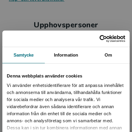
Upphovspersoner
Samtycke
Information
Om
Författare
Denna webbplats använder cookies
Linda Ågren
Vi använder enhetsidentifierare för att anpassa innehållet
och annonserna till användarna, tillhandahålla funktioner
Linda Ågren debuterade som författare och
för sociala medier och analysera vår trafik. Vi
Begränsad fraktregion
illustratör 2021. Mytiska väsen – Sjöjungfrur är
vidarebefordrar även sådana identifierare och annan
hennes första bok på Nypon. Linda är
information från din enhet till de sociala medier och
gymnasielärare i sv...
annons- och analysföretag som vi samarbetar med.
Dessa kan i sin tur kombinera informationen med annan