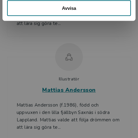
Mattias Andersson (f.1986), född och
Avvisa
uppvuxen i den lilla fjällbyn Saxnäs i södra
Lappland. Mattias valde att följa drömmen om
att lära sig göra te...
Illustratör
Mattias Andersson
Mattias Andersson (f.1986), född och
uppvuxen i den lilla fjällbyn Saxnäs i södra
Lappland. Mattias valde att följa drömmen om
att lära sig göra te...