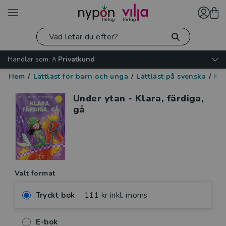
Handlar som:
Privatkund
Hem
/
Lättläst för barn och unga
/
Lättläst på svenska
/
Kär
Under ytan - Klara, färdiga,
gå
Valt format
Tryckt bok
111 kr inkl. moms
E-bok