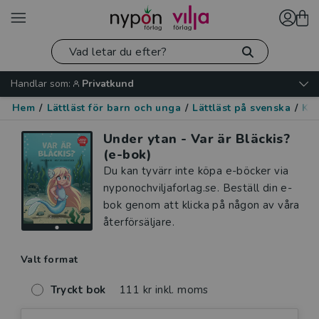
Handlar som:
Privatkund
Hem
/
Lättläst för barn och unga
/
Lättläst på svenska
/
Kär
Under ytan - Var är Bläckis?
(e-bok)
Du kan tyvärr inte köpa e-böcker via
nyponochviljaforlag.se. Beställ din e-
bok genom att klicka på någon av våra
återförsäljare.
Valt format
Tryckt bok
111 kr inkl. moms