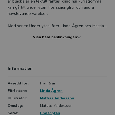
är bläckis är en lekfull fantasi kring hur kurragömma
kan gå till under ytan, hos sjöjungfrur och andra
havslevande varelser.
Med serien Under ytan låter Linda Ågren och Mattias
Andersson läsaren följa med kompisgäng på magiska
Visa hela beskrivningen
och lekfulla äventyr i havets djup. De gör helt vanliga
saker, ja livet där nere tycks vara som det ovan ytan.
Eller?
Lättlästa böcker från Nypon är ofta något kortare, har
Information
alltid ett lättare språk och ett innehåll anpassat för
den tänkta läsarens ålder. Böckerna i serien Under
ytan är indelad i fyra nivåer med olika färger. Var är
Avsedd för:
Från 5 år
Bläckis? är röd, det vill säga steg ett av fyra.
Författare:
Linda Ågren
Illustratör:
Mattias Andersson
Omslag:
Mattias Andersson
Serie:
Under ytan