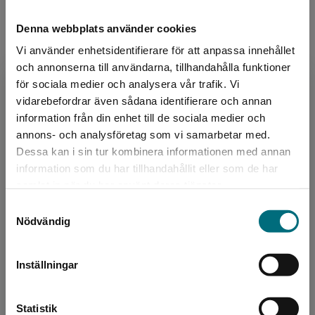
Denna webbplats använder cookies
Författare
Vi använder enhetsidentifierare för att anpassa innehållet
Linda Ågren
och annonserna till användarna, tillhandahålla funktioner
för sociala medier och analysera vår trafik. Vi
Linda Ågren debuterade som författare och
Begränsad fraktregion
vidarebefordrar även sådana identifierare och annan
illustratör 2021. Mytiska väsen – Sjöjungfrur är
information från din enhet till de sociala medier och
hennes första bok på Nypon. Linda är
annons- och analysföretag som vi samarbetar med.
gymnasielärare i sv...
Dessa kan i sin tur kombinera informationen med annan
information som du har tillhandahållit eller som de har
Det verkar som att du besöker
samlat in när du har använt deras tjänster.
nyponochviljaforlag.se via en enhet utanför
Samtyckesval
Sverige. Vi erbjuder inte leveranser utanför
Nödvändig
Sverige. För att kunna slutföra ett köp måste
leveransadressen vara i Sverige.
Inställningar
Formgivare, omslag
Kontakta kundservice
Mattias Andersson
Statistik