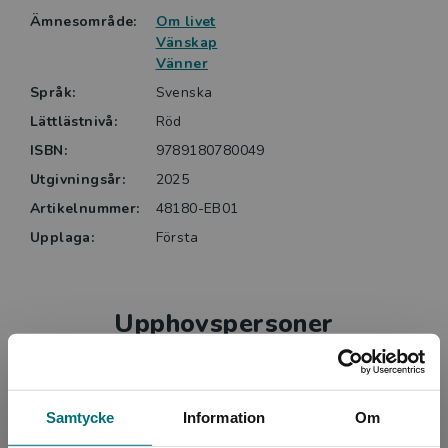
Ämnesområde:
Om livet
Vänskap
Vänner
Språk:
Svenska
Lättlästnivå:
Röd
ISBN:
9789180780049
Utgivningsår:
2025
Artikelnummer:
48180-EB01
Upplaga:
Första
Upphovspersoner
Samtycke
Information
Om