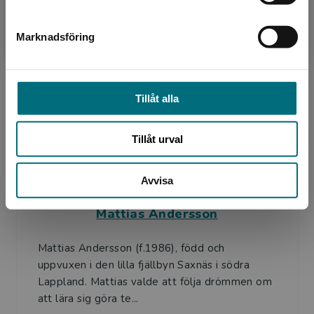
Mattias Andersson (f.1986), född och
uppvuxen i den lilla fjällbyn Saxnäs i södra
Marknadsföring
Stäng
Lappland. Mattias valde att följa drömmen om
att lära sig göra te...
Tillåt alla
Tillåt urval
Avvisa
Illustratör
Mattias Andersson
Mattias Andersson (f.1986), född och
uppvuxen i den lilla fjällbyn Saxnäs i södra
Lappland. Mattias valde att följa drömmen om
att lära sig göra te...