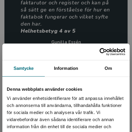
faktarutor och register och kan på
så sätt ge en förståelse för hur en
Ulf Hyltén-Cavallius, BTJ
faktabok fungerar och vilket syfte
den har.
Helhetsbetyg 4 av 5
Gunilla Essén
BTJ-häfte nr 20/22
Samtycke
Information
Om
Information
Denna webbplats använder cookies
Avsedd för:
Från 7 år
Översättare:
Lars Ahlström
Vi använder enhetsidentifierare för att anpassa innehållet
och annonserna till användarna, tillhandahålla funktioner
Serie:
Motorfakta
för sociala medier och analysera vår trafik. Vi
Ämnesområde:
Faktaböcker
Begränsad fraktregion
vidarebefordrar även sådana identifierare och annan
Motorer
information från din enhet till de sociala medier och
Språk:
Svenska