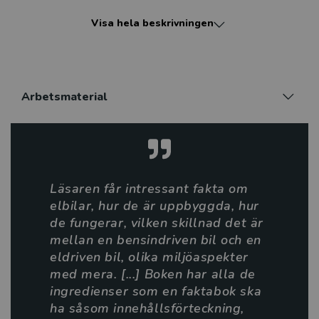
lockande sätt. Böckerna är genomillustrerade med
Visa hela beskrivningen
fartfyllda bilder i färg. Den korta texten består av
enkla ord och korta meningar, främst huvudsatser. I
böckerna finns innehållsförteckning, faktarutor och
register som ger läsaren en introduktion till att läsa
faktaböcker.
Arbetsmaterial
Nancy Dickmann kommer från USA och bor idag i
England. Hon har skrivit fler än 150 faktaböcker för
barn, framförallt om historia och vetenskap. Innan hon
blev författare jobbade hon länge med barnböcker på
Läsaren får intressant fakta om
bokförlag.
elbilar, hur de är uppbyggda, hur
de fungerar, vilken skillnad det är
Sagt om Racerbilar i samma serie:
mellan en bensindriven bil och en
eldriven bil, olika miljöaspekter
Meningarna är korta och sättningen luftig och lättläst.
med mera. [...] Boken har alla de
Enstaka svåra ord förklaras på samma sida. Fina,
ingredienser som en faktabok ska
fartfyllda och färgglada fotografier illustrerar varje
ha såsom innehållsförteckning,
uppslag.