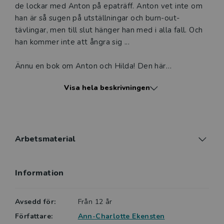
de lockar med Anton på epaträff. Anton vet inte om
han är så sugen på utställningar och burn-out-
tävlingar, men till slut hänger han med i alla fall. Och
han kommer inte att ångra sig ...
Ännu en bok om Anton och Hilda! Den här
berättelsen kan locka till olika samtal och
Visa hela beskrivningen
diskussioner i klassrummet. Hur kan man hantera nya
situationer? Och vad händer när kompisar väljer olika
vägar? Vilka känslor kan det väcka - ledsna känslor,
känslan av övergivenhet eller kanske ilska? Detta är
del fem i serien om Anton och Hilda.
Arbetsmaterial
Ann-Charlotte Ekensten debuterade som författare
Information
2014 och sedan dess har hon skrivit ett stort antal
lättlästa böcker. Ledstjärnan i hennes skrivande är
läsglädje för alla, oavsett förutsättningar.
Avsedd för:
Från 12 år
Författare:
Ann-Charlotte Ekensten
Sagt om Körkortet, del 1 i serien om Anton och Hilda: