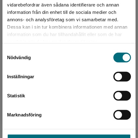
Begränsad fraktregion
vidarebefordrar även sådana identifierare och annan
information från din enhet till de sociala medier och
Upphovspersoner
annons- och analysföretag som vi samarbetar med.
Dessa kan i sin tur kombinera informationen med annan
information som du har tillhandahållit eller som de har
Det verkar som att du besöker
samlat in när du har använt deras tjänster.
nyponochviljaforlag.se via en enhet utanför
Samtyckesval
Sverige. Vi erbjuder inte leveranser utanför
Nödvändig
Sverige. För att kunna slutföra ett köp måste
leveransadressen vara i Sverige.
Författare
Inställningar
Ann-Charlotte Ekensten
Kontakta kundservice
Statistik
Ann-Charlotte Ekensten debuterade som
författare 2014 och har sedan dess skrivit flera
barnböcker samt lättlästa böcker för ungdomar
Marknadsföring
Stäng
och vuxna. På ...