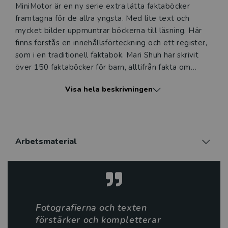
MiniMotor är en ny serie extra lätta faktaböcker
framtagna för de allra yngsta. Med lite text och
mycket bilder uppmuntrar böckerna till läsning. Här
finns förstås en innehållsförteckning och ett register,
som i en traditionell faktabok. Mari Shuh har skrivit
över 150 faktaböcker för barn, alltifrån fakta om
tomater till fakta om tornados. Hon skriver också för
Visa hela beskrivningen
dagspress. Hon bor i Wisconsin, USA, med man och
barn. Till familjen hör också kaninen Kindle.
Arbetsmaterial
Fotografierna och texten
förstärker och kompletterar