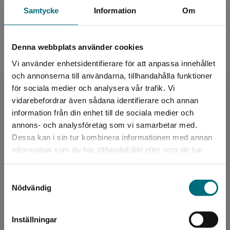
Översättare:
Lars Ahlström
Samtycke
Information
Om
Serie:
MiniMotor
Ämnesområde:
Faktaböcker
Motorer
Denna webbplats använder cookies
Språk:
Svenska
Vi använder enhetsidentifierare för att anpassa innehållet
Lättlästnivå:
Nivå 1
och annonserna till användarna, tillhandahålla funktioner
för sociala medier och analysera vår trafik. Vi
ISBN:
9789179870553
Begränsad fraktregion
vidarebefordrar även sådana identifierare och annan
Utgivningsår:
2021
information från din enhet till de sociala medier och
Artikelnummer:
43446-01
annons- och analysföretag som vi samarbetar med.
Upplaga:
Första
Dessa kan i sin tur kombinera informationen med annan
Sidantal:
32
information som du har tillhandahållit eller som de har
Det verkar som att du besöker
samlat in när du har använt deras tjänster.
nyponochviljaforlag.se via en enhet utanför
Köp- och leveransvillkor
Samtyckesval
Sverige. Vi erbjuder inte leveranser utanför
Nödvändig
Sverige. För att kunna slutföra ett köp måste
leveransadressen vara i Sverige.
Upphovspersoner
Inställningar