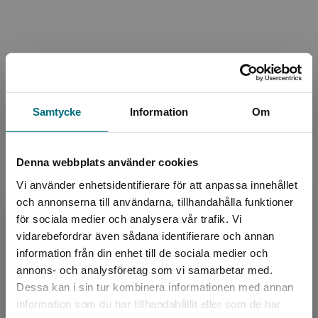
arbetet.
Hela TRAS-materialet består av en Handbok, detta
schema för att följa det enskilda barnets
Information
språkutveckling över tid, samt ett cirkelschema för att
följa språkutvecklingen utan hänsyn tagen till ålder på
Samtycke
Information
Om
barnet.
Serie:
TRAS
Språk:
Svenska
Denna webbplats använder cookies
ISBN:
9789187221859
Utgivningsår:
2019
Vi använder enhetsidentifierare för att anpassa innehållet
och annonserna till användarna, tillhandahålla funktioner
Artikelnummer:
42759-PM01
för sociala medier och analysera vår trafik. Vi
Upplaga:
Första
Begränsad fraktregion
vidarebefordrar även sådana identifierare och annan
Sidantal:
4
information från din enhet till de sociala medier och
annons- och analysföretag som vi samarbetar med.
Köp- och leveransvillkor
Dessa kan i sin tur kombinera informationen med annan
information som du har tillhandahållit eller som de har
Det verkar som att du besöker