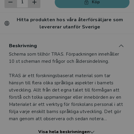
Köp
Hitta produkten hos våra återförsäljare som
levererar utanför Sverige
Beskrivning
Beskrivning
Schema som tillhör TRAS. Förpackningen innehåller
10 st scheman med frågor och åldersindelning.
TRAS är ett forskningsbaserat material som tar
hänsyn till flera olika språkliga aspekter i barnets
utveckling. Allt från det egna talet till förmågan att
förstå och tolka uppmaningar eller innebörden av en
Materialet är ett verktyg för förskolans personal i att
följa varje enskilt barns språkliga utveckling. Det gör
man genom att observera och sedan notera
färdigheterna i en språkcirkel. Med TRAS som metod
Visa hela beskrivningen
får man vägledning och struktur i det pedagogiska