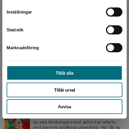
tillsammans me...
leveransadressen vara i Sverige.
495 kr
inkl. moms
Inställningar
Exkl. moms: 467 kr
Kontakta kundservice
Statistik
Träna med Erik
Bengtsson, Torsten
Marknadsföring
Stäng
Enkel fristående läsförståelse med texter som
handlar om Erik! På de 30 stadiga A4-korten
finns en kort text om Erik samt tre frågor med
olika svar...
Tillåt alla
495 kr
inkl. moms
Exkl. moms: 467 kr
Tillåt urval
TRAS-tips
Avvisa
Skappel Misund, Sidsel m.fl.
TRAS-tips är ett inspirationsmaterial om hur
du som förskolepersonal aktivt kan arbeta
med barnens språkliga utveckling. Här får du