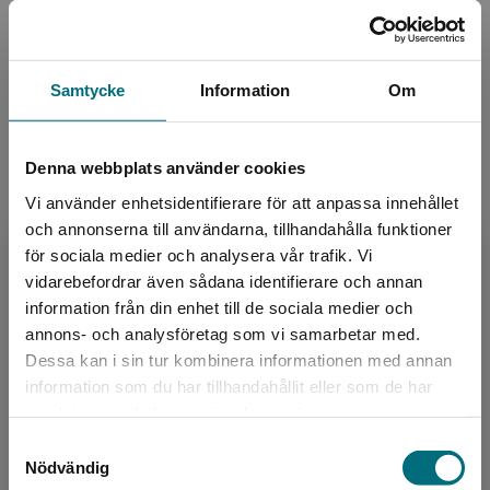
80 kr
inkl. moms
Exkl. moms: 75 kr
Samtycke
Information
Om
Guide till boksamtal för alla
Agdler, Maria
Denna webbplats använder cookies
- arbeta med lättläst i boksamtal på skola och
bibliotek. I den här guiden diskuteras syftet
Vi använder enhetsidentifierare för att anpassa innehållet
med lättläst litteratur i undervisningen. Här
och annonserna till användarna, tillhandahålla funktioner
betonas ...
för sociala medier och analysera vår trafik. Vi
80 kr
inkl. moms
Begränsad fraktregion
vidarebefordrar även sådana identifierare och annan
Exkl. moms: 75 kr
information från din enhet till de sociala medier och
annons- och analysföretag som vi samarbetar med.
Dessa kan i sin tur kombinera informationen med annan
Träna med Rolf
information som du har tillhandahållit eller som de har
Det verkar som att du besöker
Fleischer, Rune
samlat in när du har använt deras tjänster.
nyponochviljaforlag.se via en enhet utanför
Böckerna om Rolf är populära på skolorna.
Samtyckesval
Sverige. Vi erbjuder inte leveranser utanför
Därför har vi tagit fram kopieringsunderlag för
Nödvändig
att eleverna ska kunna träna läsförståelse
Sverige. För att kunna slutföra ett köp måste