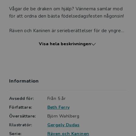
Vågar de be draken om hjälp? Vännerna samlar mod
för att ordna den bästa födelsedagsfesten någonsin!
Räven och Kaninen är serieberättelser för de yngre
läsarna. Det handlar om det magiska i att ha en god
Visa hela beskrivningen
vän. Och om att kunna visa både rädsla och mod!
Beth Ferry och Gergely Dudás har skapat en
spännande och underfundig grafisk serie som rör sig i
gränslandet mellan fantasi och verklighet. Den tredje
Information
boken hyllar hur olikheter kan sammanföra vänner.
Följ med på ett nytt härligt äventyr!
Avsedd för:
Från 5 år
Sagt om Räven & Kaninen hittar på:
Författare:
Beth Ferry
Översättare:
Björn Wahlberg
Liksom den första boken i serien är den både
Illustratör:
Gergely Dudas
hjärtevärmande och underfundig.
Serie:
Räven och Kaninen