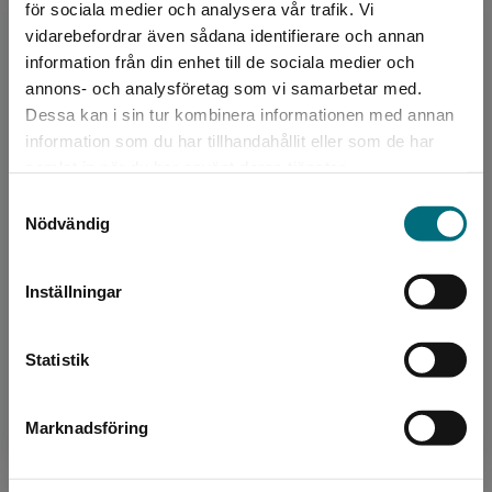
för sociala medier och analysera vår trafik. Vi
Begränsad fraktregion
vidarebefordrar även sådana identifierare och annan
Författare
information från din enhet till de sociala medier och
Beth Ferry
annons- och analysföretag som vi samarbetar med.
Dessa kan i sin tur kombinera informationen med annan
Beth Ferry är författare till många prisbelönta
information som du har tillhandahållit eller som de har
Det verkar som att du besöker
bildböcker. Beth Ferry bor på stranden i New
samlat in när du har använt deras tjänster.
nyponochviljaforlag.se via en enhet utanför
Jersey, världens bästa plats. Berättelserna i
Samtyckesval
Sverige. Vi erbjuder inte leveranser utanför
böckerna...
Nödvändig
Sverige. För att kunna slutföra ett köp måste
leveransadressen vara i Sverige.
Inställningar
Kontakta kundservice
Statistik
Illustratör
Marknadsföring
Stäng
Gergely Dudas