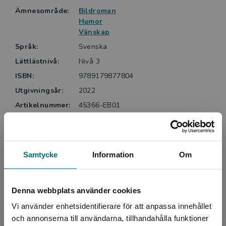
Helene Ehriander, BTJ
Ämnesområde:
Bildroman
Humor
Vänskap
Språk:
Svenska
Lättlästnivå:
Nivå 3
ISBN:
9789179877804
Utgivningsår:
2022
Artikelnummer:
45366-EB01
Upplaga:
Första
Samtycke
Information
Om
Upphovspersoner
Denna webbplats använder cookies
Vi använder enhetsidentifierare för att anpassa innehållet
och annonserna till användarna, tillhandahålla funktioner