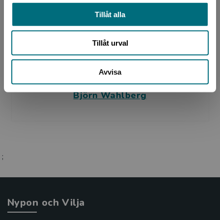
Tillåt alla
Tillåt urval
Avvisa
Översättare
Björn Wahlberg
;
Nypon och Vilja