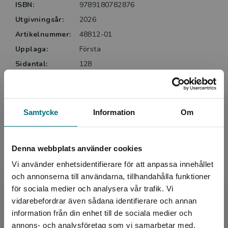
ISBN:
9789180782876
Fabrikens hemlighet är en bok om vikten av
Utgivningsår:
2026
tillhörighet och ensamhet. Mia Öström är skicklig på
Artikelnummer:
48812-01
att med små medel och få ord skapa stämning och
skildra miljöer på ett sätt som kryper under huden.
Upplaga:
Första
Det är en suggestiv och krypande spökhistoria som
Sidantal:
128
skapar nyfikenhet.
Köp- och leveransvillkor
Sanna Godenäs, BTJ.
Samtycke
Information
Om
Upphovspersoner
Denna webbplats använder cookies
Vi använder enhetsidentifierare för att anpassa innehållet
och annonserna till användarna, tillhandahålla funktioner
för sociala medier och analysera vår trafik. Vi
Begränsad fraktregion
vidarebefordrar även sådana identifierare och annan
information från din enhet till de sociala medier och
Författare
annons- och analysföretag som vi samarbetar med.