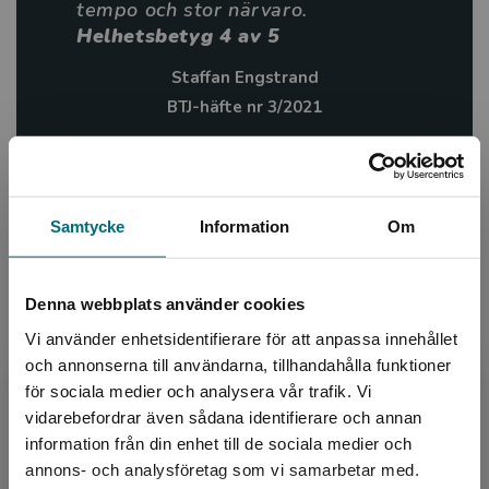
tempo och stor närvaro.
Helhetsbetyg 4 av 5
Staffan Engstrand
BTJ-häfte nr 3/2021
Information
Samtycke
Information
Om
Avsedd för:
Från 13 år
Författare:
Jali Madi Susso
Denna webbplats använder cookies
Ämnesområde:
Identitet
Vi använder enhetsidentifierare för att anpassa innehållet
Kärlek
Om livet
och annonserna till användarna, tillhandahålla funktioner
för sociala medier och analysera vår trafik. Vi
Språk:
Svenska
Begränsad fraktregion
vidarebefordrar även sådana identifierare och annan
Lättlästnivå:
Nivå 5
information från din enhet till de sociala medier och
LIX:
15
annons- och analysföretag som vi samarbetar med.
ISBN:
9789179871970