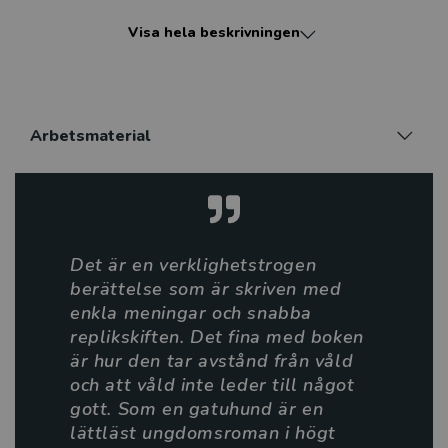
utanförskap och en ung mans önskan att bli sedd och
Visa hela beskrivningen
tagen på allvar. Strävanden som driver honom att
göra lätta val i livet, men inte de rätta. Liams val
leder fram till det vi läser om tidningarna, gängbråk,
våld och skjutningar. Men här finns också vänskap,
kärlek och passion och längtan efter något mer, något
Arbetsmaterial
bättre. Det är en berättelse som många unga kan
känna igen sig i och kanske hämta inspiration och
styrka ur.
Det är en verklighetstrogen
berättelse som är skriven med
enkla meningar och snabba
replikskiften. Det fina med boken
är hur den tar avstånd från våld
och att våld inte leder till något
gott. Som en gatuhund är en
lättläst ungdomsroman i högt