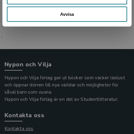
Jali Madi Susso
Avvisa
;
Nypon och Vilja
Nypon och Vilja förlag ger ut böcker som väcker läslust
och öppnar dörren till nya världar och möjligheter för
såväl barn som vuxna.
Nypon och Vilja förlag är en del av Studentlitteratur.
Kontakta oss
Kontakta oss