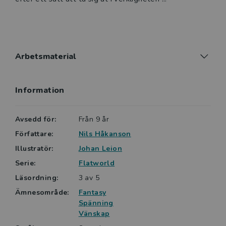
Arbetsmaterial
Information
Avsedd för:
Från 9 år
Författare:
Nils Håkanson
Illustratör:
Johan Leion
Serie:
Flatworld
Läsordning:
3 av 5
Ämnesområde:
Fantasy
Spänning
Vänskap