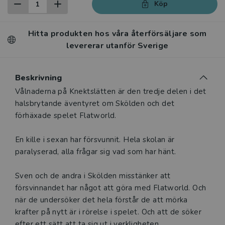
Köp
Hitta produkten hos våra återförsäljare som
levererar utanför Sverige
Beskrivning
Vålnaderna på Knektslätten är den tredje delen i det
halsbrytande äventyret om Skölden och det
förhäxade spelet Flatworld.
En kille i sexan har försvunnit. Hela skolan är
paralyserad, alla frågar sig vad som har hänt.
Sven och de andra i Skölden misstänker att
försvinnandet har något att göra med Flatworld. Och
när de undersöker det hela förstår de att mörka
krafter på nytt är i rörelse i spelet. Och att de söker
efter ett sätt att ta sig ut i verkligheten ...