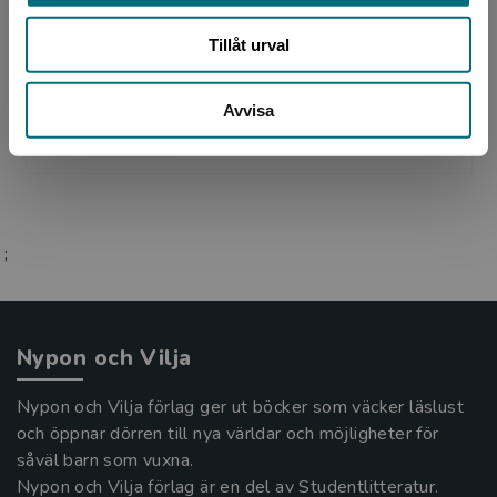
Tillåt urval
Johan Leion, född 1985 i Kalmar, är illustratör
och designer bosatt i Göteborg. Han fick sin
första seriestripp publicerad som elvaåring och
Avvisa
har fo...
;
Nypon och Vilja
Nypon och Vilja förlag ger ut böcker som väcker läslust
och öppnar dörren till nya världar och möjligheter för
såväl barn som vuxna.
Nypon och Vilja förlag är en del av Studentlitteratur.