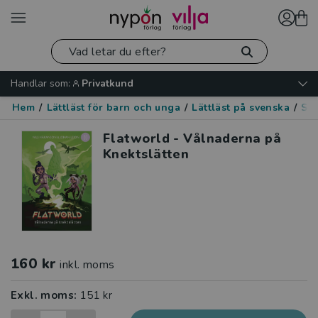
Handlar som:
Privatkund
Hem
/
Lättläst för barn och unga
/
Lättläst på svenska
/
Spä
Flatworld - Vålnaderna på
Knektslätten
160 kr
inkl. moms
Exkl. moms:
151 kr