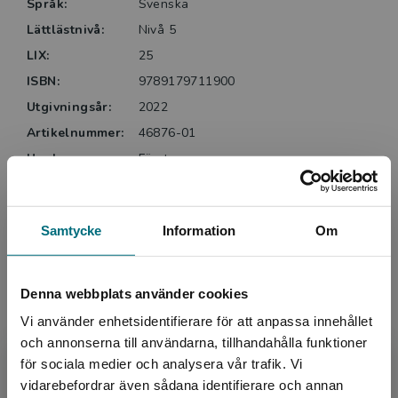
Språk:
Svenska
Lättlästnivå:
Nivå 5
LIX:
25
ISBN:
9789179711900
Utgivningsår:
2022
Artikelnummer:
46876-01
Upplaga:
Första
Sidantal:
144
Samtycke
Information
Om
Köp- och leveransvillkor
Denna webbplats använder cookies
Upphovspersoner
Vi använder enhetsidentifierare för att anpassa innehållet
och annonserna till användarna, tillhandahålla funktioner
för sociala medier och analysera vår trafik. Vi
Begränsad fraktregion
vidarebefordrar även sådana identifierare och annan