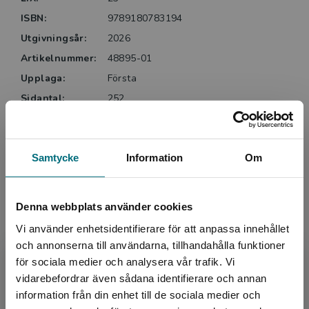
Kim emellan. … De flödande svartvita illustrationerna,
ISBN:
9789180783194
utförda av Lachlan Creagh, spelar stor roll för bokens
lättillgänglighet. … Rak handling, enkelt språk och
Utgivningsår:
2026
många tydliga illustrationer gör boken lättläst,
Artikelnummer:
48895-01
omfånget till trots.
Upplaga:
Första
Sidantal:
252
Staffan Engstrand, BTJ. Helhetsbetyg: 4 av 5.
Köp- och leveransvillkor
Samtycke
Information
Om
Upphovspersoner
Denna webbplats använder cookies
Vi använder enhetsidentifierare för att anpassa innehållet
och annonserna till användarna, tillhandahålla funktioner
för sociala medier och analysera vår trafik. Vi
Begränsad fraktregion
vidarebefordrar även sådana identifierare och annan
information från din enhet till de sociala medier och