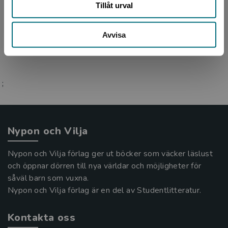
skapat läsintresse hos många unga med sina
Tillåt urval
fantasyböcker och skräckberättelser. Hennes
böcker om Ödesr...
Avvisa
;
Nypon och Vilja
Nypon och Vilja förlag ger ut böcker som väcker läslust
och öppnar dörren till nya världar och möjligheter för
såväl barn som vuxna.
Nypon och Vilja förlag är en del av Studentlitteratur.
Kontakta oss