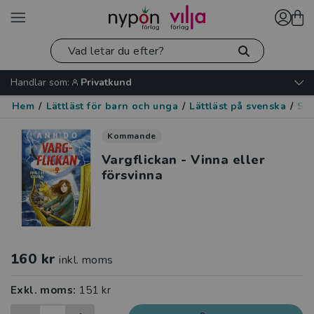
Handlar som:
Privatkund
Hem
/
Lättläst för barn och unga
/
Lättläst på svenska
/
Spä
Kommande
Vargflickan - Vinna eller
försvinna
160 kr
inkl. moms
Exkl. moms:
151 kr