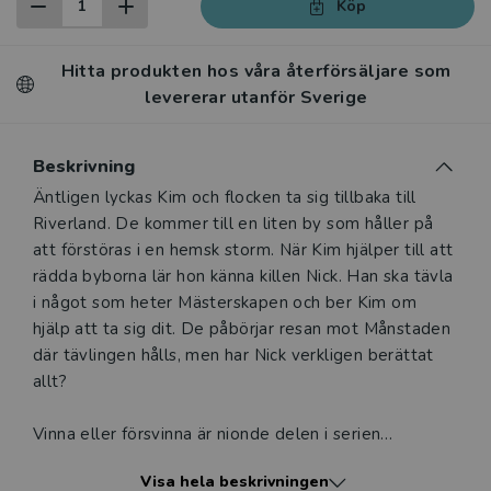
Köp
Hitta produkten hos våra återförsäljare som
levererar utanför Sverige
Beskrivning
Beskrivning
Äntligen lyckas Kim och flocken ta sig tillbaka till
Riverland. De kommer till en liten by som håller på
att förstöras i en hemsk storm. När Kim hjälper till att
rädda byborna lär hon känna killen Nick. Han ska tävla
i något som heter Mästerskapen och ber Kim om
hjälp att ta sig dit. De påbörjar resan mot Månstaden
där tävlingen hålls, men har Nick verkligen berättat
allt?
Vinna eller försvinna är nionde delen i serien
Vargflickan av Anh Do. Serien handlar om flickan Kim
Visa hela beskrivningen
och hennes flock hundar och deras kamp mot fienden