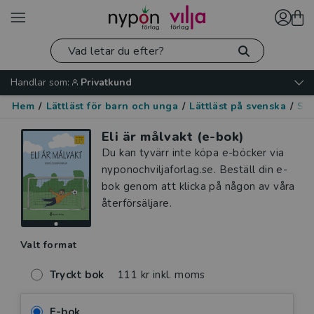
Handlar som:
Privatkund
Hem
/
Lättläst för barn och unga
/
Lättläst på svenska
/
Spo
Eli är målvakt (e-bok)
Du kan tyvärr inte köpa e-böcker via
nyponochviljaforlag.se. Beställ din e-
bok genom att klicka på någon av våra
återförsäljare.
Valt format
Tryckt bok
111 kr inkl. moms
E-bok