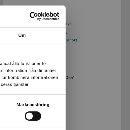
Avsedd för:
Från 9 år
Författare:
Åsa Oxenmyr
Serie:
Fakta om ...
Om
Ämnesområde:
Sport och idrott
Kampsport
Sport
Språk:
Svenska
andahålla funktioner för
Lättlästnivå:
Nivå 2
n information från din enhet
 tur kombinera informationen
ISBN:
9789180780551
deras tjänster.
Utgivningsår:
2026
Artikelnummer:
48424-01
Upplaga:
Första
Marknadsföring
Sidantal:
40
Köp- och leveransvillkor