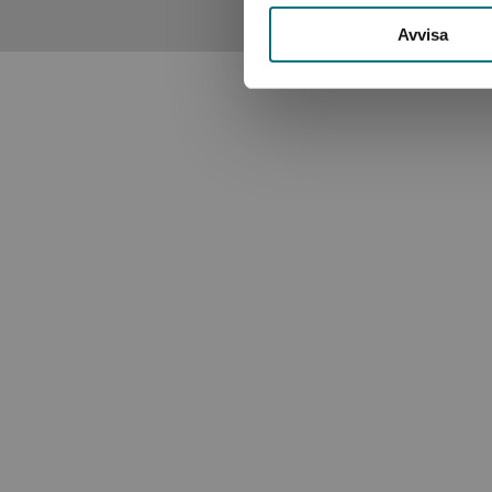
handlar om närkamp mellan två motståndare som kämpar 
Avvisa
peppande känsla för sporten med många actionbilder, mit
porträtterade i boken, vilket kan bidra med inspiration oc
Sanna Godenäs, BTJ. Helhetsbetyg: 4 av 5.