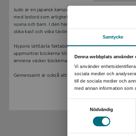
Beskrivning
Judo är en japansk kampsport som skapades på 1800-tal
med ledord som artighet, respekt och ödmjukhet. Det fi
vuxna och barn. I den här boken får läsaren möta två kä
olika kast och vilka tävlingar som finns.
Samtycke
Nypons lättlästa faktaböcker är framtagna för de mest 
uppmuntrar böckerna till läsning. Tack vare den lättillg
Denna webbplats använder 
ämnena väcker böckerna läslust hos såväl yngre som äld
Vi använder enhetsidentifierar
sociala medier och analysera 
Gemensamt är också att de har en innehållsförteckning
till de sociala medier och a
traditionell faktabok. Färg och form är speciellt framtaget
med annan information som du 
Visa hela be
Åsa Oxenmyr är författare och översättare. Hon har skri
Samtyckesval
innebandy.
Nödvändig
Så här skriver BTJ om Fakta om judo
I boken Fakta om judo av författaren Åsa Oxenmyr berä