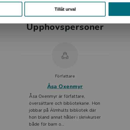
mot varandra. … Fotografierna i boken ger en härligt
Tillåt urval
t i matcherna. Flera svenskar som tävlar i judo finns
h förebilder för läsarna.
Upphovspersoner
Författare
Åsa Oxenmyr
Åsa Oxenmyr är författare,
översättare och bibliotekarie. Hon
jobbar på Älmhults bibliotek där
hon bland annat håller i skrivkurser
både för barn o...