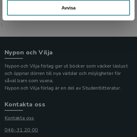
Avvisa
;
Nypon och Vilja
Nypon och Vilja förlag ger ut böcker som väcker läslust
och öppnar dörren till nya världar och möjligheter för
såväl barn som vuxna.
Nypon och Vilja förlag är en del av Studentlitteratur.
Kontakta oss
Kontakta oss
046-31 20 00