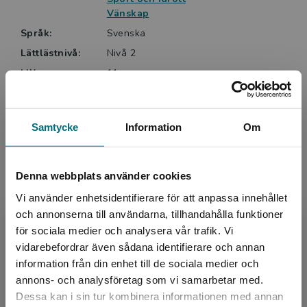
Vänskap
Lättlästa böcker från Nypon är ofta något kortare, har
Språk:
Svenska
alltid ett lättare språk och ett innehåll anpassat för
Lättlästnivå:
Nivå 2
den tänkta läsarens ålder. Nypons böcker är indelade
LIX:
11
i sex nivåer. Serien FC Dojan ligger på nivå 2 av 6.
ISBN:
9789180777667
Utgivningsår:
2025
Samtycke
Information
Om
Artikelnummer:
47413-EB01
Upplaga:
Första
Denna webbplats använder cookies
Vi använder enhetsidentifierare för att anpassa innehållet
Upphovspersoner
och annonserna till användarna, tillhandahålla funktioner
för sociala medier och analysera vår trafik. Vi
Begränsad fraktregion
vidarebefordrar även sådana identifierare och annan
information från din enhet till de sociala medier och
annons- och analysföretag som vi samarbetar med.
Dessa kan i sin tur kombinera informationen med annan