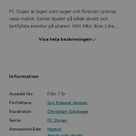
FC Dojan är laget som suger och förlorar i princip
varje match. Serien bjuder på både skratt och
fartfyllda äventyr på planen. Möt Milo, Ibra, Lina,
Oskar, Ally och Allys pappa som efter bästa förmåga
Visa hela beskrivningen
agerar tränare och chaufför för laget. Häng med på
deras ovanligt roliga fotbollsresa! Att vinna är inte
allt!
Varje bok i serien har en ny spelare från laget som
Information
huvudperson och böckerna kan läsas fristående. Den
tredje boken är Oskars. Vi är bäst är en lättläst
berättelse om goda vänner, ett stort nederlag och
Avsedd för:
Från 7 år
lite för ivriga fans …
Författare:
Gry Kappel Jensen
Illustratör:
Christian Guldager
Böckerna är skrivna av Gry Kappel Jensen och
Serie:
FC Dojan
färgstarkt illustrerade av Christian Guldager. De
uttrycksfulla illustrationerna förstärker humorn i
Ämnesområde:
Humor
historien.
Sport och idrott