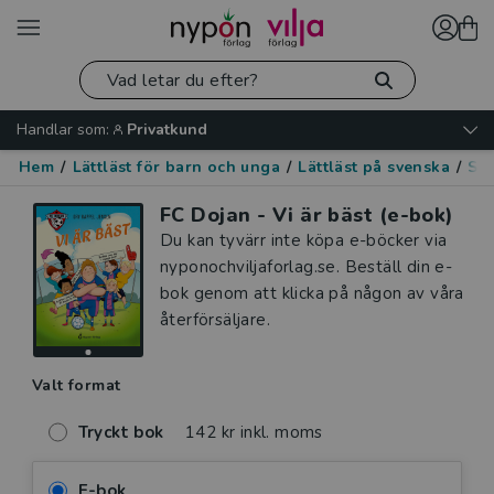
Handlar som:
Privatkund
Hem
/
Lättläst för barn och unga
/
Lättläst på svenska
/
Spo
FC Dojan - Vi är bäst (e-bok)
Du kan tyvärr inte köpa e-böcker via
nyponochviljaforlag.se. Beställ din e-
bok genom att klicka på någon av våra
återförsäljare.
Valt format
Tryckt bok
142 kr inkl. moms
E-bok