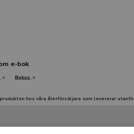
om e-bok
s
Bokus
 produkten hos våra återförsäljare som levererar utanfö