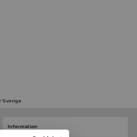
r Sverige
Information