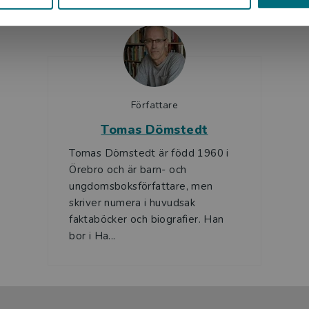
Författare
Tomas Dömstedt
Tomas Dömstedt är född 1960 i
Örebro och är barn- och
ungdomsboksförfattare, men
skriver numera i huvudsak
faktaböcker och biografier. Han
bor i Ha...