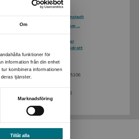
Avsedd för:
Från 7 år
Författare:
Tomas Dömstedt
Om
Serie:
Minifakta om ...
Ämnesområde:
Biografier
Faktaböcker
Sport och idrott
andahålla funktioner för
Språk:
Svenska
n information från din enhet
Lättlästnivå:
Nivå 1
 tur kombinera informationen
ISBN:
9789180775106
deras tjänster.
Utgivningsår:
2024
Artikelnummer:
47331-EB01
Marknadsföring
Upplaga:
Första
Tillåt alla