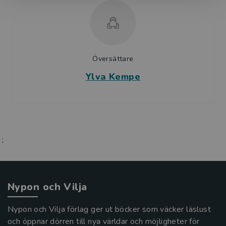
Översättare
Ylva Kempe
;
Nypon och Vilja
Nypon och Vilja förlag ger ut böcker som väcker läslust
och öppnar dörren till nya världar och möjligheter för