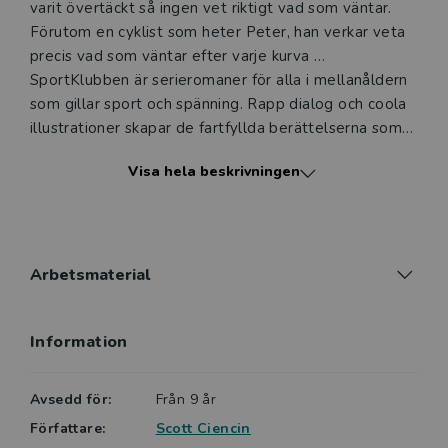
varit övertäckt så ingen vet riktigt vad som väntar.
Förutom en cyklist som heter Peter, han verkar veta
precis vad som väntar efter varje kurva …
SportKlubben är serieromaner för alla i mellanåldern
som gillar sport och spänning. Rapp dialog och coola
illustrationer skapar de fartfyllda berättelserna som
är lätta att följa, men aldrig blir långtråkiga. Varje
Visa hela beskrivningen
historia inleds med en presentation av
huvudkaraktärerna i text och bild. Sist i böckerna finns
en ordlista som förklarar svåra ord. Serien är en
perfekt ingång till läsning för den som vill ha historier
med bra driv och högt tempo. Böcker att älska och
Arbetsmaterial
att känna igen sig i - riktiga blandvändare. Teo och
tävlingen finns också på engelska med titeln BMX
Information
Blitz.
Boken finns även som e-bok, som digital ljudbok och
som Daisy.
Avsedd för:
Från 9 år
Författare:
Scott Ciencin