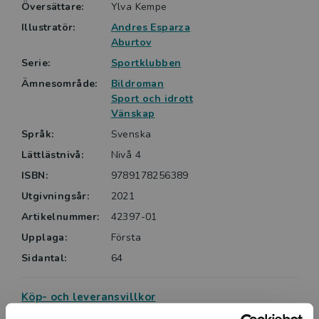
Översättare:
Ylva Kempe
Illustratör:
Andres Esparza
Aburtov
Serie:
Sportklubben
Ämnesområde:
Bildroman
Sport och idrott
Vänskap
Språk:
Svenska
Lättlästnivå:
Nivå 4
ISBN:
9789178256389
Utgivningsår:
2021
Artikelnummer:
42397-01
Upplaga:
Första
Sidantal:
64
Köp- och leveransvillkor