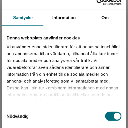
Upphovspersoner
Samtycke
Information
Om
Denna webbplats använder cookies
Vi använder enhetsidentifierare för att anpassa innehållet
och annonserna till användarna, tillhandahålla funktioner
för sociala medier och analysera vår trafik. Vi
Författare
Begränsad fraktregion
vidarebefordrar även sådana identifierare och annan
Scott Ciencin
information från din enhet till de sociala medier och
annons- och analysföretag som vi samarbetar med.
Scott Ciencin är en amerikansk författare som
Dessa kan i sin tur kombinera informationen med annan
skriver både barn- och ungdomsböcker och
information som du har tillhandahållit eller som de har
Det verkar som att du besöker
vuxen skönlitteratur. Han står också bakom
samlat in när du har använt deras tjänster.
nyponochviljaforlag.se via en enhet utanför
serieböcker och t...
Samtyckesval
Sverige. Vi erbjuder inte leveranser utanför
Nödvändig
Sverige. För att kunna slutföra ett köp måste
leveransadressen vara i Sverige.