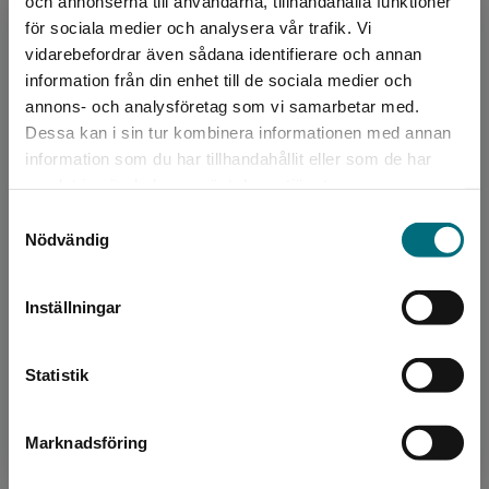
Kirsten Ahlburg
och annonserna till användarna, tillhandahålla funktioner
för sociala medier och analysera vår trafik. Vi
Begränsad fraktregion
Kirsten Ahlburg är en dansk författare som har
vidarebefordrar även sådana identifierare och annan
skrivit för barn, unga och vuxna i över 30 år.
information från din enhet till de sociala medier och
Hon har specialiserat sig på att skriva lättläst,
annons- och analysföretag som vi samarbetar med.
och...
Dessa kan i sin tur kombinera informationen med annan
information som du har tillhandahållit eller som de har
Det verkar som att du besöker
samlat in när du har använt deras tjänster.
nyponochviljaforlag.se via en enhet utanför
Samtyckesval
Sverige. Vi erbjuder inte leveranser utanför
Nödvändig
Sverige. För att kunna slutföra ett köp måste
leveransadressen vara i Sverige.
Inställningar
Kontakta kundservice
Illustratör
Jon Ranheimsaeter
Statistik
Marknadsföring
Stäng