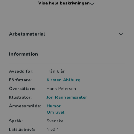
Visa hela beskrivningen
knäckt läskoden och som vill läsa riktiga böcker.
Arbetsmaterial
Information
Avsedd för:
Från 6 år
Författare:
Kirsten Ahlburg
Översättare:
Hans Peterson
Illustratör:
Jon Ranheimsaeter
Ämnesområde:
Humor
Om livet
Språk:
Svenska
Lättlästnivå:
Nivå 1