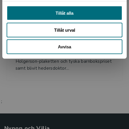
Tillåt alla
Översättare
Tillåt urval
Hans Peterson
Avvisa
Hans Peterson (1922-2022) var nestor i
genren lättläst. Han har mottagit Nils
Holgerson-plaketten och tyska barnbokspriset
samt blivit hedersdoktor...
;
Nypon och Vilja