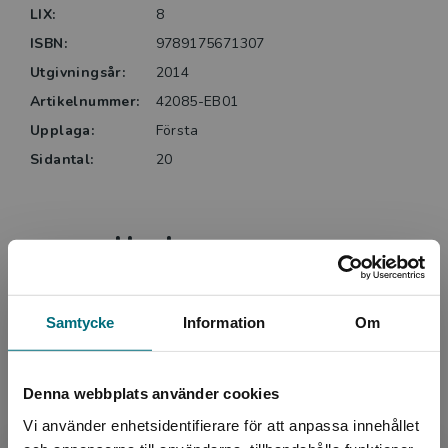
LIX:
8
ISBN:
9789175671307
Utgivningsår:
2014
Artikelnummer:
42085-EB01
Upplaga:
Första
Sidantal:
20
Upphovspersoner
Samtycke
Information
Om
Denna webbplats använder cookies
Författare
Vi använder enhetsidentifierare för att anpassa innehållet