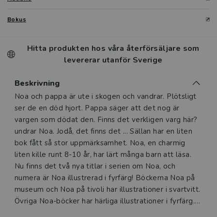
Bokus
Hitta produkten hos våra återförsäljare som
levererar utanför Sverige
Beskrivning
Beskrivning
Noa och pappa är ute i skogen och vandrar. Plötsligt
ser de en död hjort. Pappa säger att det nog är
vargen som dödat den. Finns det verkligen varg här?
undrar Noa. Jodå, det finns det ... Sällan har en liten
bok fått så stor uppmärksamhet. Noa, en charmig
liten kille runt 8-10 år, har lärt många barn att läsa.
Nu finns det två nya titlar i serien om Noa, och
numera är Noa illustrerad i fyrfärg! Böckerna Noa på
museum och Noa på tivoli har illustrationer i svartvitt.
Övriga Noa-böcker har härliga illustrationer i fyrfärg.
Alla passar alldeles utmärkt för lågstadieelever som