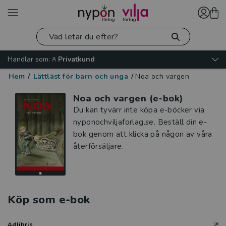
Handlar som:
Privatkund
Hem
/
Lättläst för barn och unga
/
Noa och vargen
Noa och vargen (e-bok)
Du kan tyvärr inte köpa e-böcker via
nyponochviljaforlag.se. Beställ din e-
bok genom att klicka på någon av våra
återförsäljare.
Köp som e-bok
Adlibris