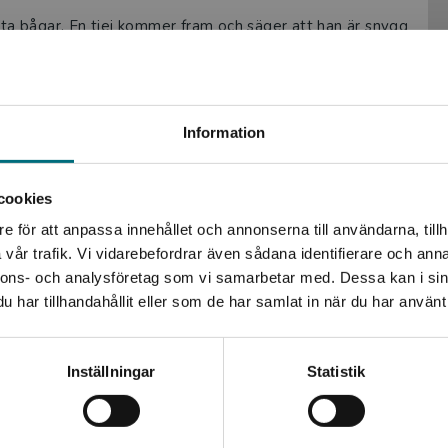
rta bågar. En tjej kommer fram och säger att han är snygg
en nu är tjejen försvunnen. Hur ska Yosef hitta henne?
Begränsad fraktregion
Information
cookies
e för att anpassa innehållet och annonserna till användarna, tillh
Det verkar som att du besöker nyponochviljaforlag.se via
vår trafik. Vi vidarebefordrar även sådana identifierare och anna
en enhet utanför Sverige. Vi erbjuder inte leveranser
nnons- och analysföretag som vi samarbetar med. Dessa kan i sin
utanför Sverige. För att kunna slutföra ett köp måste
har tillhandahållit eller som de har samlat in när du har använt 
leveransadressen vara i Sverige.
Kontakta kundservice
Inställningar
Statistik