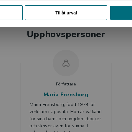
Stäng
Tillåt urval
Upphovspersoner
Författare
Maria Frensborg
Maria Frensborg, född 1974, är
verksam i Uppsala. Hon är välkänd
för sina barn- och ungdomsböcker
och skriver även för vuxna. I