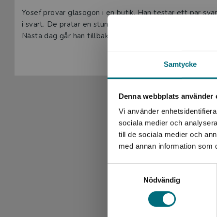
Yosef provar glasögon i en butik. Han testar ett par sva
i svart. De pratar en stund. Yosef tycker att hon är söt.
Nästa dag går han tillbaka. Han vill träffa henne igen. M
Samtycke
Denna webbplats använder 
Vi använder enhetsidentifierar
sociala medier och analysera 
till de sociala medier och a
med annan information som du 
Samtyckesval
Nödvändig