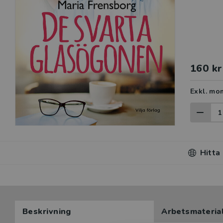
160 kr
Exkl. mo
Hitta
Beskrivning
Arbetsmateria