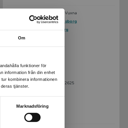
Avsedd för:
Från 15 år, Vuxna
Författare:
Maria Frensborg
Serie:
Kärlek i färg
Ämnesområde:
Feelgood
Om
Kärlek
Om livet
Språk:
Svenska
andahålla funktioner för
Lättlästnivå:
Medium
n information från din enhet
LIX:
15
 tur kombinera informationen
ISBN:
9789179492625
deras tjänster.
Utgivningsår:
2020
Artikelnummer:
43356-01
Marknadsföring
Upplaga:
Första
Sidantal:
56