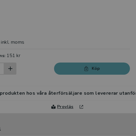
inkl. moms
151 kr
ms:
Köp
 produkten hos våra återförsäljare som levererar utanfö
Provläs
l