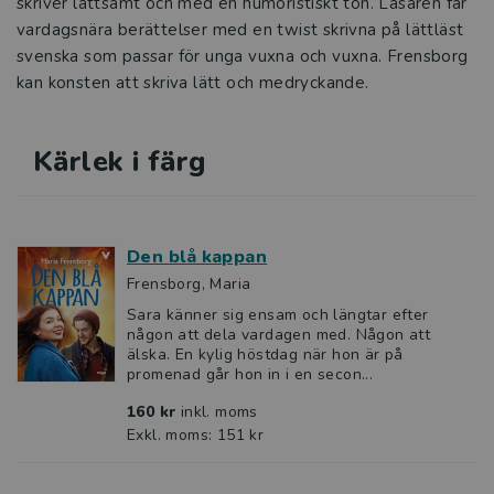
skriver lättsamt och med en humoristiskt ton. Läsaren får
vardagsnära berättelser med en twist skrivna på lättläst
svenska som passar för unga vuxna och vuxna. Frensborg
kan konsten att skriva lätt och medryckande.
Kärlek i färg
Den blå kappan
Frensborg, Maria
Sara känner sig ensam och längtar efter
någon att dela vardagen med. Någon att
älska. En kylig höstdag när hon är på
promenad går hon in i en secon...
160 kr
inkl. moms
Exkl. moms: 151 kr