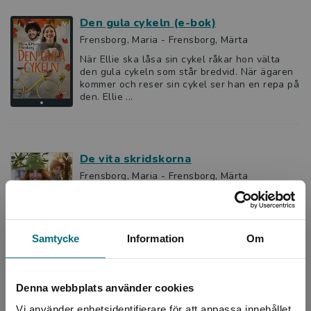
Den gula cykeln (e-bok)
Frensborg, Maria - Frensborg, Märta
När Ellie ska låsa sin cykel råkar hon välta
den gula cykeln som står bredvid. När ägaren
kommer och reser sin cykel ser han en repa på
den. Ellie ...
De vita skridskorna
Frensborg, Maria - Frensborg, Märta
Karim vill lära sig att åka skridskor. I
Stadsparken får man låna skridskor gratis.
Karim provar att åka, men han ramlar nästan
hela tiden. Då hjäl...
Samtycke
Information
Om
160 kr
inkl. moms
Exkl. moms: 151 kr
Denna webbplats använder cookies
Vi använder enhetsidentifierare för att anpassa innehållet