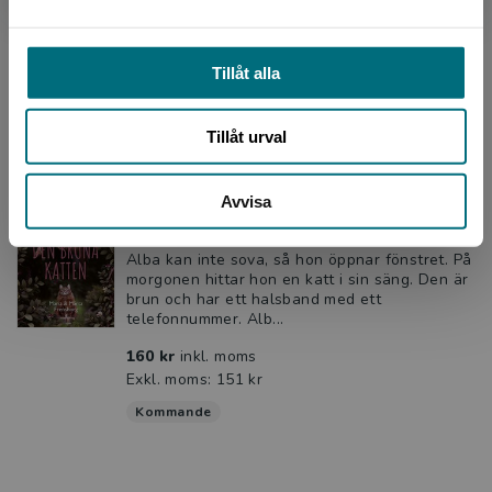
Det mörkröda hjärtat (e-bok)
Frensborg, Maria och Frensborg, Märta
My städar på badhuset. Där träffar hon Lamia,
Tillåt alla
som har tappat sitt halsband. Ett rött hjärta av
guld. My lovar att leta, och hon får Lamias
nummer. ...
Tillåt urval
Den bruna katten
Avvisa
Frensborg, Maria - Frensborg, Märta
Alba kan inte sova, så hon öppnar fönstret. På
morgonen hittar hon en katt i sin säng. Den är
brun och har ett halsband med ett
telefonnummer. Alb...
160 kr
inkl. moms
Exkl. moms: 151 kr
Kommande